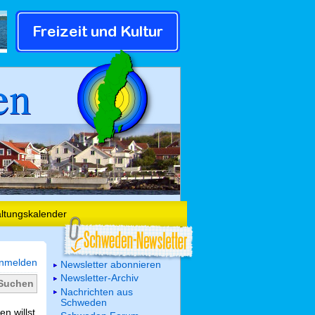
en
altungskalender
nmelden
Newsletter abonnieren
Newsletter-Archiv
Nachrichten aus
Schweden
n willst