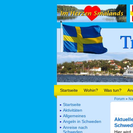
T
Startseite
Wohin?
Was tun?
An
Forum
»
Na
Startseite
Aktivitäten
Allgemeines
Aktuell
Angeln in Schweden
Schwed
Anreise nach
Schweden
Hier wird