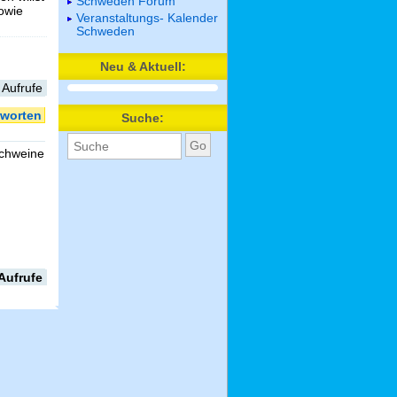
Schweden Forum
sowie
Veranstaltungs- Kalender
Schweden
Neu & Aktuell:
 Aufrufe
worten
Suche:
schweine
Aufrufe