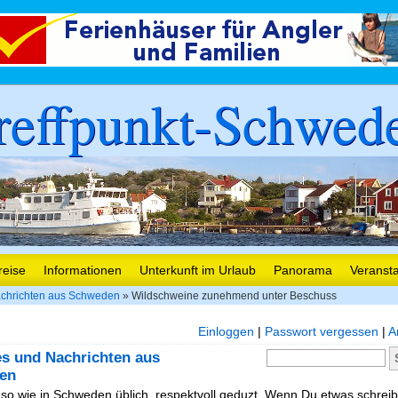
reffpunkt-Schwed
reise
Informationen
Unterkunft im Urlaub
Panorama
Veranst
chrichten aus Schweden
» Wildschweine zunehmend unter Beschuss
Einloggen
|
Passwort vergessen
|
A
es und Nachrichten aus
en
, so wie in Schweden üblich, respektvoll geduzt. Wenn Du etwas schreibe