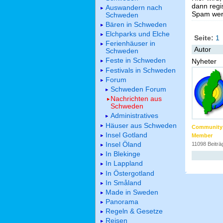
dann regis
Auswandern nach
Spam werd
Schweden
Bären in Schweden
Elchparks und Elche
Seite:
1
Ferienhäuser in
Autor
Schweden
Feste in Schweden
Nyheter
Festivals in Schweden
Forum
Schweden Forum
Nachrichten aus
Schweden
Administratives
Häuser aus Schweden
Community
Insel Gotland
Member
Insel Öland
11098 Beiträ
In Blekinge
In Lappland
In Östergotland
In Småland
Made in Sweden
Panorama
Regeln & Gesetze
Reisen