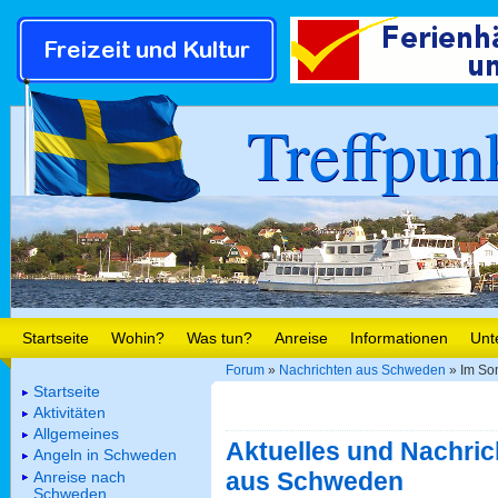
Treffpun
Startseite
Wohin?
Was tun?
Anreise
Informationen
Unt
Forum
»
Nachrichten aus Schweden
» Im So
Startseite
Aktivitäten
Allgemeines
Aktuelles und Nachric
Angeln in Schweden
aus Schweden
Anreise nach
Schweden