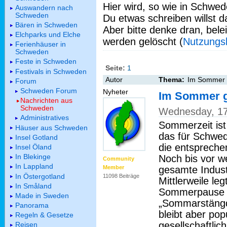
Hier wird, so wie in Schwed
Auswandern nach
Schweden
Du etwas schreiben willst da
Bären in Schweden
Aber bitte denke dran, bel
Elchparks und Elche
werden gelöscht (
Nutzungs
Ferienhäuser in
Schweden
Feste in Schweden
Seite:
1
Festivals in Schweden
Autor
Thema:
Im Sommer 
Forum
Schweden Forum
Nyheter
Im Sommer 
Nachrichten aus
Schweden
Wednesday, 17
Administratives
Sommerzeit ist 
Häuser aus Schweden
das für Schwe
Insel Gotland
die entsprechen
Insel Öland
In Blekinge
Noch bis vor w
Community
In Lappland
gesamte Industr
Member
In Östergotland
11098 Beiträge
Mittlerweile le
In Småland
Sommerpause m
Made in Sweden
„Sommarstängd
Panorama
bleibt aber popu
Regeln & Gesetze
gesellschaftlic
Reisen