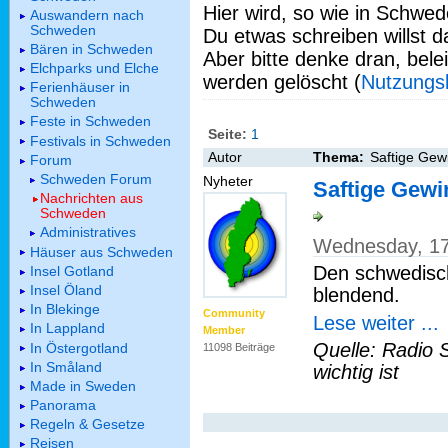
Hier wird, so wie in Schwed
Auswandern nach
Schweden
Du etwas schreiben willst da
Bären in Schweden
Aber bitte denke dran, bel
Elchparks und Elche
werden gelöscht (
Nutzungs
Ferienhäuser in
Schweden
Feste in Schweden
Seite:
1
Festivals in Schweden
Autor
Thema:
Saftige Gew
Forum
Schweden Forum
Nyheter
Saftige Gewi
Nachrichten aus
Schweden
Administratives
Wednesday, 17
Häuser aus Schweden
Den schwedisc
Insel Gotland
Insel Öland
blendend.
In Blekinge
Community
Lese weiter ...
In Lappland
Member
Quelle: Radio 
In Östergotland
11098 Beiträge
In Småland
wichtig ist
Made in Sweden
Panorama
Regeln & Gesetze
Reisen