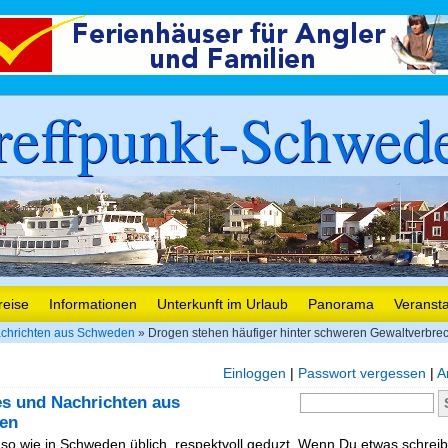
reffpunkt-Schwed
reise
Informationen
Unterkunft im Urlaub
Panorama
Veranst
chrichten aus Schweden
» Drogen stehen häufiger hinter schweren Gewaltverbre
Einloggen
|
Passwort vergessen
|
A
es und Nachrichten aus
en
, so wie in Schweden üblich, respektvoll geduzt. Wenn Du etwas schreibe