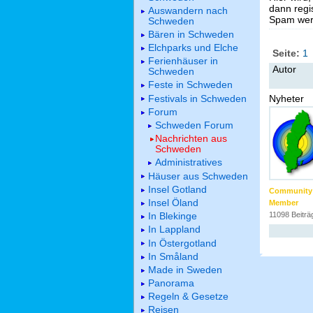
dann regis
Auswandern nach
Spam werd
Schweden
Bären in Schweden
Elchparks und Elche
Seite:
1
Ferienhäuser in
Autor
Schweden
Feste in Schweden
Festivals in Schweden
Nyheter
Forum
Schweden Forum
Nachrichten aus
Schweden
Administratives
Häuser aus Schweden
Insel Gotland
Community
Insel Öland
Member
In Blekinge
11098 Beiträ
In Lappland
In Östergotland
In Småland
Made in Sweden
Panorama
Regeln & Gesetze
Reisen