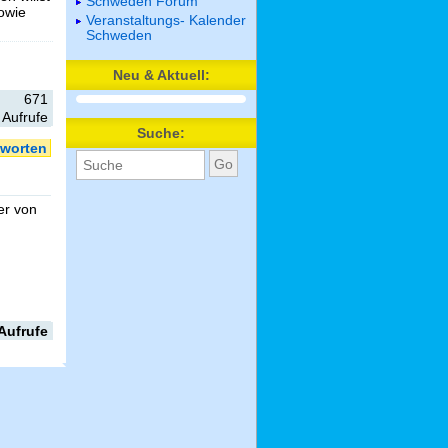
Schweden Forum
sowie
Veranstaltungs- Kalender
Schweden
Neu & Aktuell:
671
Aufrufe
Suche:
worten
er von
Aufrufe