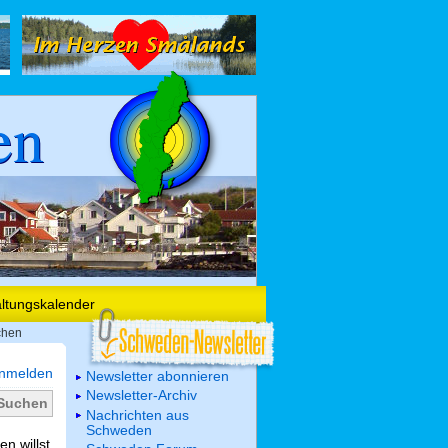
en
altungskalender
chen
nmelden
Newsletter abonnieren
Newsletter-Archiv
Nachrichten aus
Schweden
n willst