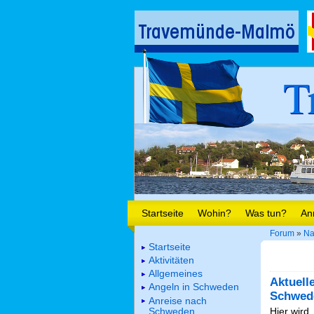
T
Startseite
Wohin?
Was tun?
An
Forum
»
Na
Startseite
Aktivitäten
Allgemeines
Aktuell
Angeln in Schweden
Schwed
Anreise nach
Schweden
Hier wird