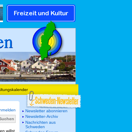
en
altungskalender
nmelden
Newsletter abonnieren
Newsletter-Archiv
Nachrichten aus
Schweden
n willst