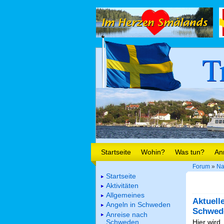
T
Startseite
Wohin?
Was tun?
An
Forum
»
Na
Startseite
Aktivitäten
Allgemeines
Aktuell
Angeln in Schweden
Schwed
Anreise nach
Schweden
Hier wird