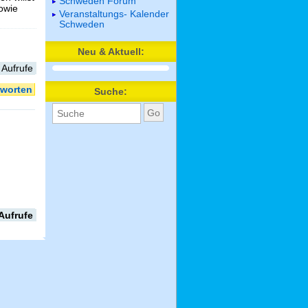
Schweden Forum
sowie
Veranstaltungs- Kalender
Schweden
Neu & Aktuell:
 Aufrufe
worten
Suche:
Aufrufe