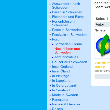
dann regis
Auswandern nach
Spam werd
Schweden
Bären in Schweden
Elchparks und Elche
Seite:
1
Ferienhäuser in
Autor
Schweden
Feste in Schweden
Nyheter
Festivals in Schweden
Forum
Schweden Forum
Nachrichten aus
Schweden
Administratives
Häuser aus Schweden
Community
Insel Gotland
Member
Insel Öland
11098 Beiträ
In Blekinge
In Lappland
In Östergotland
In Småland
Made in Sweden
Panorama
Regeln & Gesetze
Reisen