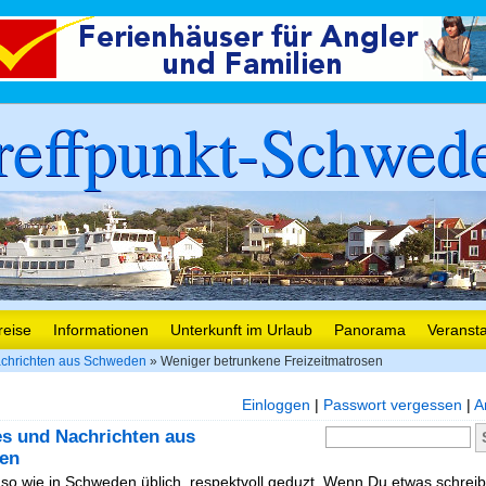
reffpunkt-Schwed
reise
Informationen
Unterkunft im Urlaub
Panorama
Veranst
chrichten aus Schweden
» Weniger betrunkene Freizeitmatrosen
Einloggen
|
Passwort vergessen
|
A
es und Nachrichten aus
en
, so wie in Schweden üblich, respektvoll geduzt. Wenn Du etwas schreibe