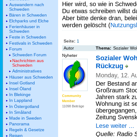
Hier wird, so wie in Schwed
Auswandern nach
Schweden
Du etwas schreiben willst da
Bären in Schweden
Aber bitte denke dran, bel
Elchparks und Elche
werden gelöscht (
Nutzungs
Ferienhäuser in
Schweden
Feste in Schweden
Seite:
1
Festivals in Schweden
Autor
Thema:
Sozialer W
Forum
Schweden Forum
Nyheter
Sozialer Wo
Nachrichten aus
Rückzug
Schweden
Administratives
Monday, 12. A
Häuser aus Schweden
Der Bestand 
Insel Gotland
Insel Öland
Großraum Stock
In Blekinge
Jahren stark z
Community
In Lappland
Member
Wohnung ist se
In Östergotland
11098 Beiträge
übergegangen,
In Småland
Zeitung Svensk
Made in Sweden
Panorama
Lese weiter ...
Regeln & Gesetze
Quelle: Radio 
Reisen