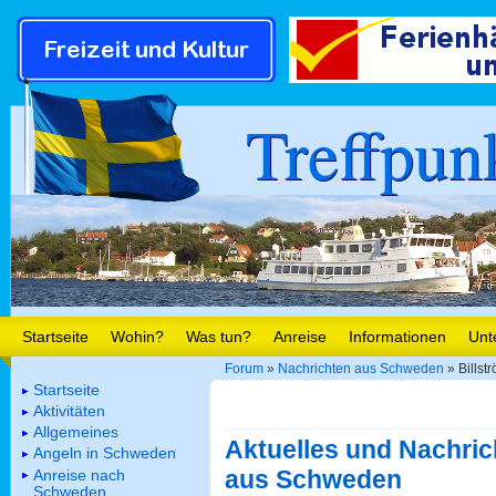
Treffpun
Startseite
Wohin?
Was tun?
Anreise
Informationen
Unt
Forum
»
Nachrichten aus Schweden
» Billst
Startseite
Aktivitäten
Allgemeines
Aktuelles und Nachric
Angeln in Schweden
aus Schweden
Anreise nach
Schweden