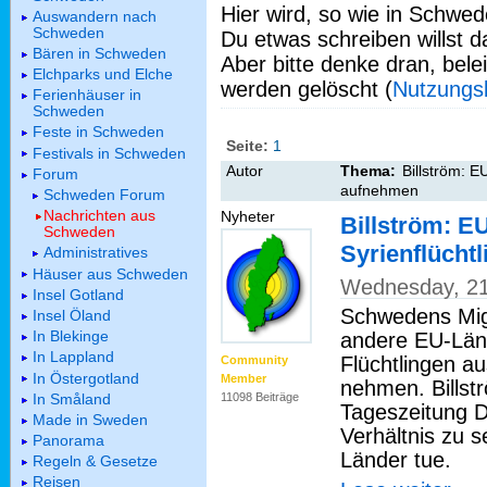
Hier wird, so wie in Schwed
Auswandern nach
Schweden
Du etwas schreiben willst da
Bären in Schweden
Aber bitte denke dran, bel
Elchparks und Elche
werden gelöscht (
Nutzungs
Ferienhäuser in
Schweden
Feste in Schweden
Seite:
1
Festivals in Schweden
Autor
Thema:
Billström: E
Forum
aufnehmen
Schweden Forum
Nachrichten aus
Nyheter
Billström: E
Schweden
Syrienflücht
Administratives
Häuser aus Schweden
Wednesday, 21
Insel Gotland
Schwedens Migra
Insel Öland
In Blekinge
andere EU-Län
In Lappland
Flüchtlingen au
Community
In Östergotland
Member
nehmen. Billst
In Småland
11098 Beiträge
Tageszeitung 
Made in Sweden
Verhältnis zu 
Panorama
Länder tue.
Regeln & Gesetze
Reisen