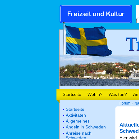
T
Startseite
Wohin?
Was tun?
An
Forum
»
Na
Startseite
Aktivitäten
Allgemeines
Aktuell
Angeln in Schweden
Schwed
Anreise nach
Schweden
Hier wird