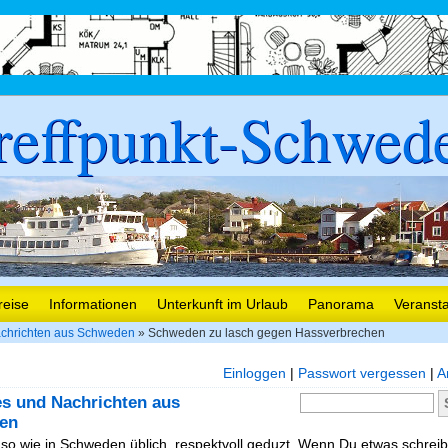
reffpunkt-Schwed
reise
Informationen
Unterkunft im Urlaub
Panorama
Veranst
chrichten aus Schweden
» Schweden zu lasch gegen Hassverbrechen
Einloggen
|
Passwort vergessen
|
A
es und Nachrichten aus
en
, so wie in Schweden üblich, respektvoll geduzt. Wenn Du etwas schreibe