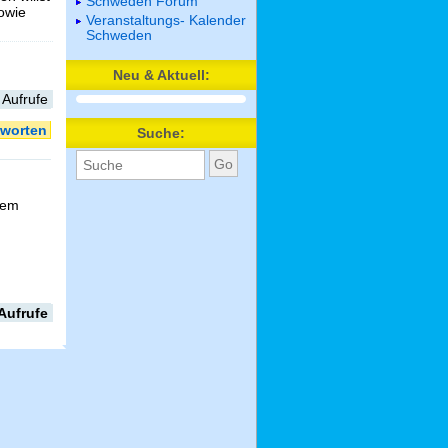
Schweden Forum
sowie
Veranstaltungs- Kalender
Schweden
Neu & Aktuell:
 Aufrufe
worten
Suche:
nem
Aufrufe