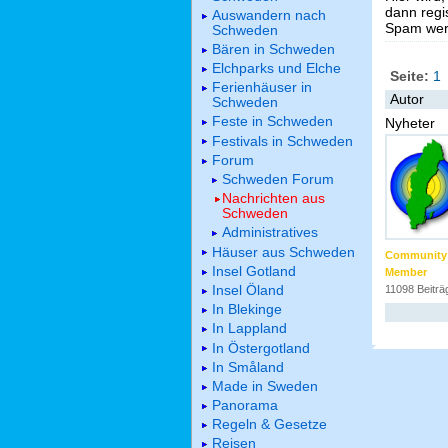
dann regis
Auswandern nach
Spam werd
Schweden
Bären in Schweden
Elchparks und Elche
Seite:
1
Ferienhäuser in
Autor
Schweden
Feste in Schweden
Nyheter
Festivals in Schweden
Forum
Schweden Forum
Nachrichten aus
Schweden
Administratives
Häuser aus Schweden
Community
Insel Gotland
Member
Insel Öland
11098 Beiträ
In Blekinge
In Lappland
In Östergotland
In Småland
Made in Sweden
Panorama
Regeln & Gesetze
Reisen