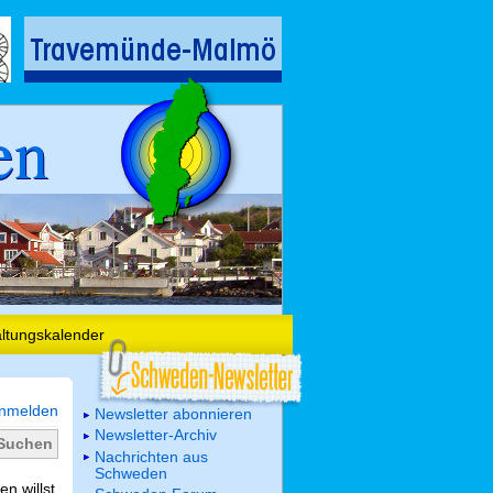
en
altungskalender
nmelden
Newsletter abonnieren
Newsletter-Archiv
Nachrichten aus
Schweden
n willst