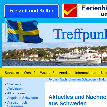
Treffpun
Startseite
Wohin?
Was tun?
Anreise
Informationen
Unt
Forum
»
Nachrichten aus Schweden
» Bildu
Startseite
Aktivitäten
Allgemeines
Aktuelles und Nachric
Angeln in Schweden
aus Schweden
Anreise nach
Schweden