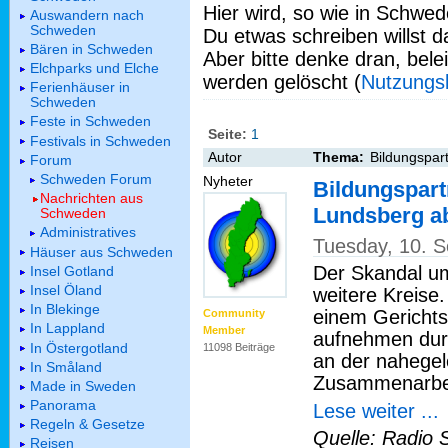
Hier wird, so wie in Schwed
Auswandern nach
Schweden
Du etwas schreiben willst da
Bären in Schweden
Aber bitte denke dran, bel
Elchparks und Elche
werden gelöscht (
Nutzungs
Ferienhäuser in
Schweden
Feste in Schweden
Seite:
1
Festivals in Schweden
Autor
Thema:
Bildungspar
Forum
Schweden Forum
Nyheter
Bildungspart
Nachrichten aus
Lundsberg 
Schweden
Administratives
Tuesday, 10. 
Häuser aus Schweden
Der Skandal um
Insel Gotland
Insel Öland
weitere Kreise
In Blekinge
einem Gerichts
Community
In Lappland
Member
aufnehmen durf
In Östergotland
11098 Beiträge
an der nahegel
In Småland
Zusammenarbeit
Made in Sweden
Panorama
Lese weiter ...
Regeln & Gesetze
Quelle: Radio 
Reisen