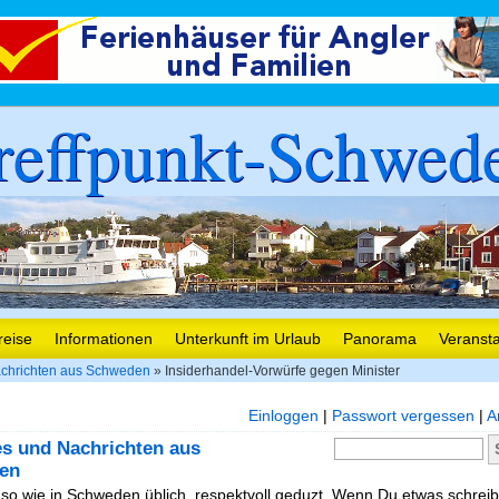
reffpunkt-Schwed
reise
Informationen
Unterkunft im Urlaub
Panorama
Veranst
chrichten aus Schweden
» Insiderhandel-Vorwürfe gegen Minister
Einloggen
|
Passwort vergessen
|
A
es und Nachrichten aus
en
, so wie in Schweden üblich, respektvoll geduzt. Wenn Du etwas schreibe