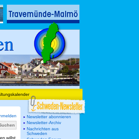
en
altungskalender
nmelden
Newsletter abonnieren
Newsletter-Archiv
Nachrichten aus
Schweden
n willst