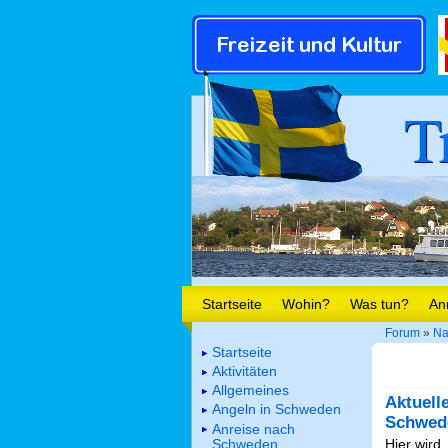
T
Startseite
Wohin?
Was tun?
An
Forum
»
Na
Startseite
Aktivitäten
Allgemeines
Aktuell
Angeln in Schweden
Schwed
Anreise nach
Schweden
Hier wird