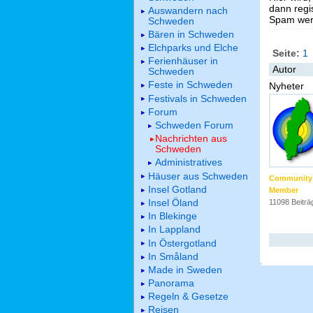
dann regis
Auswandern nach
Spam werd
Schweden
Bären in Schweden
Elchparks und Elche
Seite:
1
Ferienhäuser in
Autor
Schweden
Feste in Schweden
Nyheter
Festivals in Schweden
Forum
Schweden Forum
Nachrichten aus
Schweden
Administratives
Häuser aus Schweden
Community
Insel Gotland
Member
Insel Öland
11098 Beiträ
In Blekinge
In Lappland
In Östergotland
In Småland
Made in Sweden
Panorama
Regeln & Gesetze
Reisen