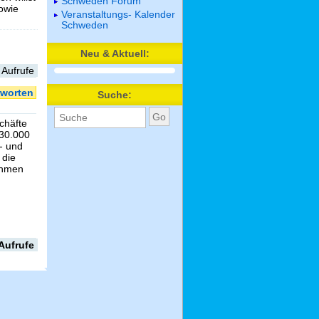
Schweden Forum
sowie
Veranstaltungs- Kalender
Schweden
Neu & Aktuell:
 Aufrufe
worten
Suche:
schäfte
 30.000
- und
 die
ehmen
Aufrufe