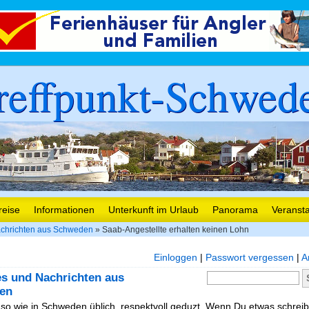
reffpunkt-Schwed
reise
Informationen
Unterkunft im Urlaub
Panorama
Veranst
chrichten aus Schweden
» Saab-Angestellte erhalten keinen Lohn
Einloggen
|
Passwort vergessen
|
A
es und Nachrichten aus
en
, so wie in Schweden üblich, respektvoll geduzt. Wenn Du etwas schreibe