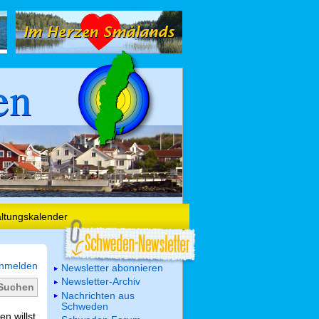
en
altungskalender
nmelden
Newsletter abonnieren
Newsletter-Archiv
Nachrichten aus
Schweden
n willst