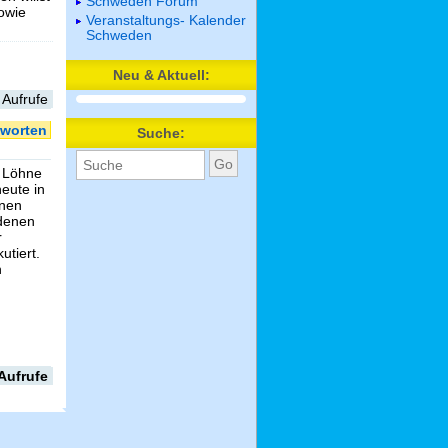
Schweden Forum
sowie
Veranstaltungs- Kalender
Schweden
Neu & Aktuell:
 Aufrufe
worten
Suche:
e Löhne
eute in
inen
edenen
r
utiert.
h
Aufrufe