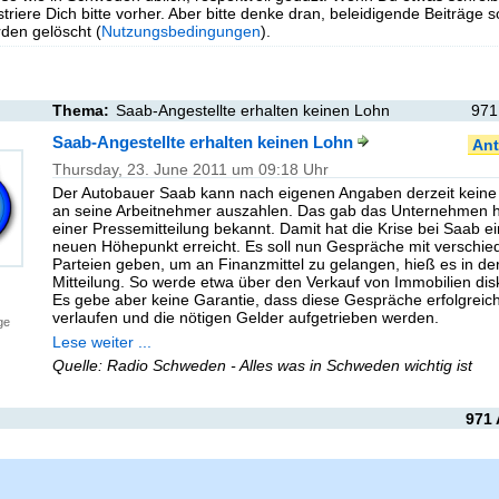
triere Dich bitte vorher. Aber bitte denke dran, beleidigende Beiträge 
en gelöscht (
Nutzungsbedingungen
).
Thema:
Saab-Angestellte erhalten keinen Lohn
971
Saab-Angestellte erhalten keinen Lohn
Ant
Thursday, 23. June 2011 um 09:18 Uhr
Der Autobauer Saab kann nach eigenen Angaben derzeit kein
an seine Arbeitnehmer auszahlen. Das gab das Unternehmen h
einer Pressemitteilung bekannt. Damit hat die Krise bei Saab e
neuen Höhepunkt erreicht. Es soll nun Gespräche mit verschi
Parteien geben, um an Finanzmittel zu gelangen, hieß es in de
Mitteilung. So werde etwa über den Verkauf von Immobilien disk
Es gebe aber keine Garantie, dass diese Gespräche erfolgreic
verlaufen und die nötigen Gelder aufgetrieben werden.
ge
Lese weiter ...
Quelle: Radio Schweden - Alles was in Schweden wichtig ist
971 