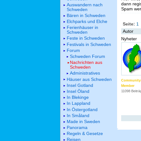
dann regis
Auswandern nach
Spam werd
Schweden
Bären in Schweden
Elchparks und Elche
Seite:
1
Ferienhäuser in
Autor
Schweden
Feste in Schweden
Nyheter
Festivals in Schweden
Forum
Schweden Forum
Nachrichten aus
Schweden
Administratives
Häuser aus Schweden
Community
Insel Gotland
Member
Insel Öland
11098 Beiträ
In Blekinge
In Lappland
In Östergotland
In Småland
Made in Sweden
Panorama
Regeln & Gesetze
Reisen