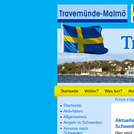
T
Startseite
Wohin?
Was tun?
An
Forum
»
Na
Startseite
Aktivitäten
Allgemeines
Aktuell
Angeln in Schweden
Schwed
Anreise nach
Schweden
Hier wird