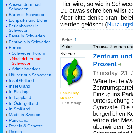
Hier wird, so wie in Schwed
Auswandern nach
Schweden
Du etwas schreiben willst da
Bären in Schweden
Aber bitte denke dran, bel
Elchparks und Elche
werden gelöscht (
Nutzungs
Ferienhäuser in
Schweden
Feste in Schweden
Seite:
1
Festivals in Schweden
Autor
Thema:
Zentrum und
Forum
Schweden Forum
Nyheter
Zentrum und 
Nachrichten aus
Prozent
Schweden
Administratives
Thursday, 23. 
Häuser aus Schweden
Wäre heute Wa
Insel Gotland
Insel Öland
Zentrumspartei
In Blekinge
Einzug ins Par
Community
In Lappland
Member
Untersuchung d
In Östergotland
11098 Beiträge
Synovate. Die s
In Småland
bürgerlichen Ko
Made in Sweden
würde der Mess
Panorama
überwinden. St
Regeln & Gesetze
Reisen