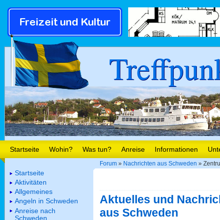
Treffpun
Startseite
Wohin?
Was tun?
Anreise
Informationen
Unt
Forum
»
Nachrichten aus Schweden
» Zentru
Startseite
Aktivitäten
Allgemeines
Aktuelles und Nachric
Angeln in Schweden
aus Schweden
Anreise nach
Schweden