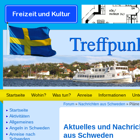
Treffpun
Startseite
Wohin?
Was tun?
Anreise
Informationen
Unt
Forum
»
Nachrichten aus Schweden
» Pläne
Startseite
Aktivitäten
Allgemeines
Aktuelles und Nachric
Angeln in Schweden
aus Schweden
Anreise nach
Schweden