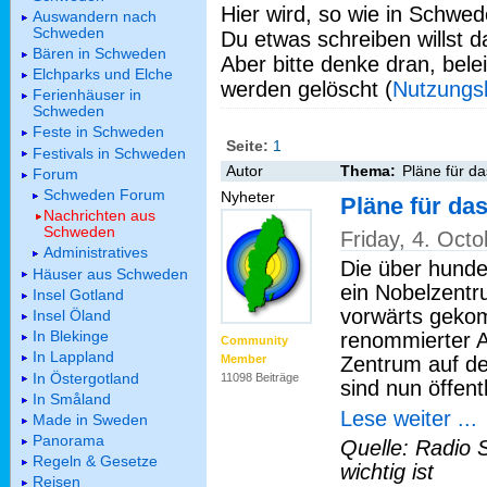
Hier wird, so wie in Schwed
Auswandern nach
Schweden
Du etwas schreiben willst da
Bären in Schweden
Aber bitte denke dran, bel
Elchparks und Elche
werden gelöscht (
Nutzungs
Ferienhäuser in
Schweden
Feste in Schweden
Seite:
1
Festivals in Schweden
Autor
Thema:
Pläne für d
Forum
Schweden Forum
Nyheter
Pläne für d
Nachrichten aus
Schweden
Friday, 4. Oct
Administratives
Die über hunde
Häuser aus Schweden
ein Nobelzentr
Insel Gotland
vorwärts gekom
Insel Öland
In Blekinge
renommierter A
Community
In Lappland
Zentrum auf de
Member
In Östergotland
11098 Beiträge
sind nun öffentl
In Småland
Lese weiter ...
Made in Sweden
Panorama
Quelle: Radio 
Regeln & Gesetze
wichtig ist
Reisen