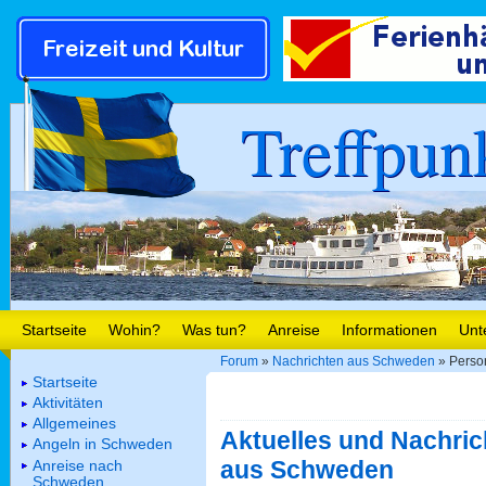
Treffpun
Startseite
Wohin?
Was tun?
Anreise
Informationen
Unt
Forum
»
Nachrichten aus Schweden
» Person
Startseite
Aktivitäten
Allgemeines
Aktuelles und Nachric
Angeln in Schweden
aus Schweden
Anreise nach
Schweden