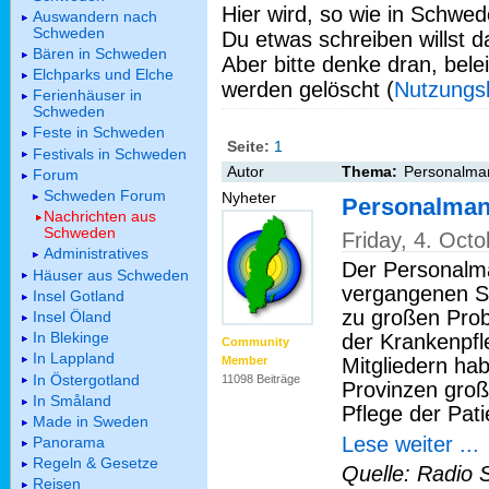
Hier wird, so wie in Schwed
Auswandern nach
Schweden
Du etwas schreiben willst da
Bären in Schweden
Aber bitte denke dran, bel
Elchparks und Elche
werden gelöscht (
Nutzungs
Ferienhäuser in
Schweden
Feste in Schweden
Seite:
1
Festivals in Schweden
Autor
Thema:
Personalman
Forum
Schweden Forum
Nyheter
Personalmang
Nachrichten aus
Schweden
Friday, 4. Oct
Administratives
Der Personalm
Häuser aus Schweden
vergangenen S
Insel Gotland
zu großen Prob
Insel Öland
In Blekinge
der Krankenpfl
Community
In Lappland
Mitgliedern ha
Member
In Östergotland
11098 Beiträge
Provinzen groß
In Småland
Pflege der Pat
Made in Sweden
Lese weiter ...
Panorama
Regeln & Gesetze
Quelle: Radio 
Reisen