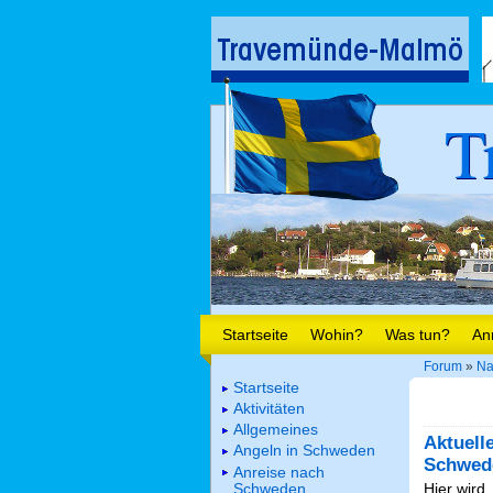
T
Startseite
Wohin?
Was tun?
An
Forum
»
Na
Startseite
Aktivitäten
Allgemeines
Aktuell
Angeln in Schweden
Schwed
Anreise nach
Schweden
Hier wird