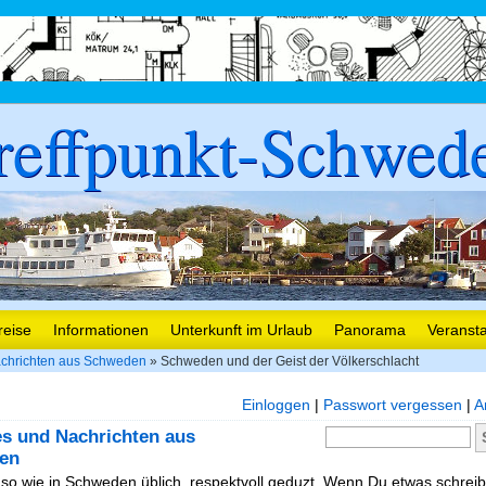
reffpunkt-Schwed
reise
Informationen
Unterkunft im Urlaub
Panorama
Veranst
chrichten aus Schweden
» Schweden und der Geist der Völkerschlacht
Einloggen
|
Passwort vergessen
|
A
es und Nachrichten aus
en
, so wie in Schweden üblich, respektvoll geduzt. Wenn Du etwas schreibe