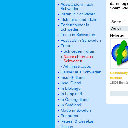
dann regis
Auswandern nach
Spam werd
Schweden
Bären in Schweden
Elchparks und Elche
Seite:
1
Ferienhäuser in
Autor
Schweden
Feste in Schweden
Nyheter
Festivals in Schweden
Forum
Schweden Forum
Nachrichten aus
Schweden
Administratives
Häuser aus Schweden
Community
Insel Gotland
Member
Insel Öland
11098 Beiträ
In Blekinge
In Lappland
In Östergotland
In Småland
Made in Sweden
Panorama
Regeln & Gesetze
Reisen