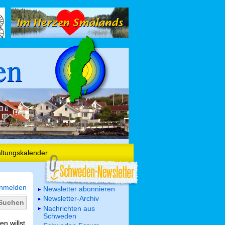
en
altungskalender
nmelden
Newsletter abonnieren
Newsletter-Archiv
Nachrichten aus
Schweden
n willst