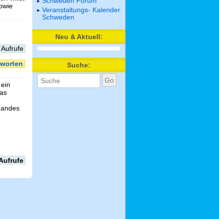
Schweden Forum
sowie
Veranstaltungs- Kalender
Schweden
Neu & Aktuell:
 Aufrufe
worten
Suche:
 ein
das
 Landes
Aufrufe