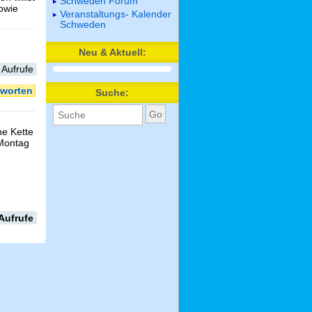
Schweden Forum
sowie
Veranstaltungs- Kalender
Schweden
Neu & Aktuell:
 Aufrufe
worten
Suche:
e Kette
 Montag
Aufrufe