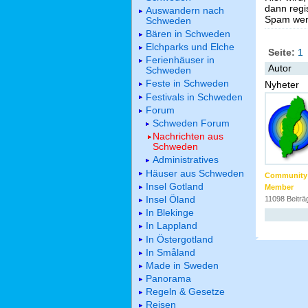
dann regis
Auswandern nach
Spam werd
Schweden
Bären in Schweden
Elchparks und Elche
Seite:
1
Ferienhäuser in
Autor
Schweden
Feste in Schweden
Nyheter
Festivals in Schweden
Forum
Schweden Forum
Nachrichten aus
Schweden
Administratives
Häuser aus Schweden
Community
Insel Gotland
Member
Insel Öland
11098 Beiträ
In Blekinge
In Lappland
In Östergotland
In Småland
Made in Sweden
Panorama
Regeln & Gesetze
Reisen