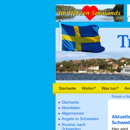
T
Startseite
Wohin?
Was tun?
An
Forum
»
Na
Startseite
Aktivitäten
Allgemeines
Aktuell
Angeln in Schweden
Schwed
Anreise nach
Schweden
Hier wird