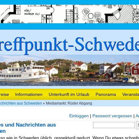
reffpunkt-Schwed
reise
Informationen
Unterkunft im Urlaub
Panorama
Veranst
chrichten aus Schweden
» Mediamarkt: Rüder Abgang
Einloggen
|
Passwort vergessen
|
A
es und Nachrichten aus
en
, so wie in Schweden üblich, respektvoll geduzt. Wenn Du etwas schreibe