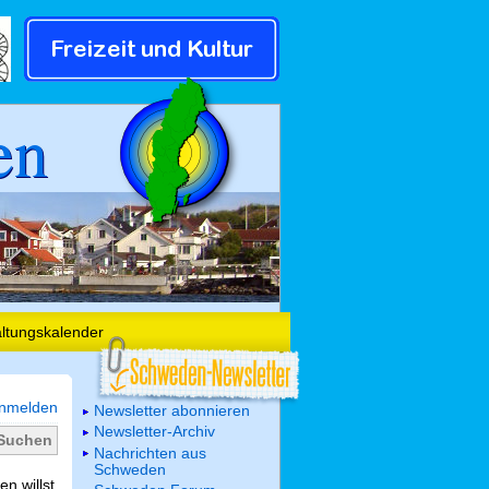
en
altungskalender
nmelden
Newsletter abonnieren
Newsletter-Archiv
Nachrichten aus
Schweden
n willst