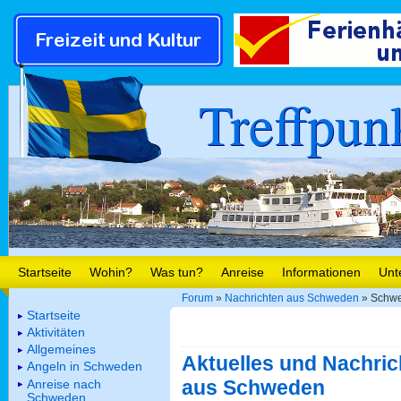
Treffpun
Startseite
Wohin?
Was tun?
Anreise
Informationen
Unt
Forum
»
Nachrichten aus Schweden
» Schwe
Startseite
Aktivitäten
Allgemeines
Aktuelles und Nachric
Angeln in Schweden
aus Schweden
Anreise nach
Schweden