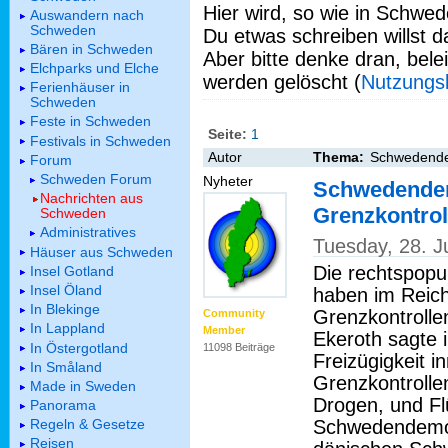
Hier wird, so wie in Schwed
Auswandern nach
Schweden
Du etwas schreiben willst da
Bären in Schweden
Aber bitte denke dran, bel
Elchparks und Elche
werden gelöscht (
Nutzungs
Ferienhäuser in
Schweden
Feste in Schweden
Seite:
1
Festivals in Schweden
Autor
Thema:
Schwedendem
Forum
Schweden Forum
Nyheter
Schwedendem
Nachrichten aus
Grenzkontro
Schweden
Administratives
Tuesday, 28. 
Häuser aus Schweden
Die rechtspop
Insel Gotland
Insel Öland
haben im Reic
In Blekinge
Grenzkontrolle
Community
In Lappland
Member
Ekeroth sagte i
In Östergotland
11098 Beiträge
Freizügigkeit 
In Småland
Grenzkontrollen
Made in Sweden
Drogen, und Fl
Panorama
Schwedendemok
Regeln & Gesetze
Reisen