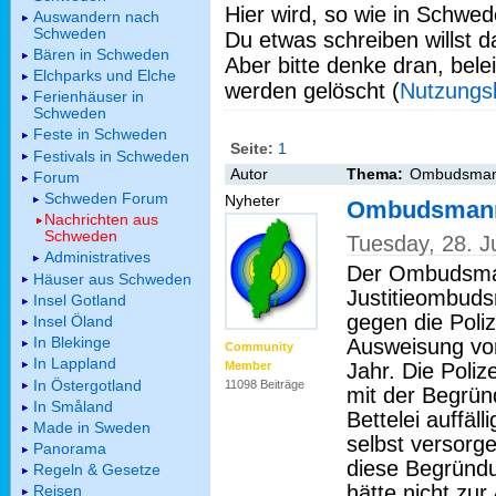
Hier wird, so wie in Schwed
Auswandern nach
Schweden
Du etwas schreiben willst da
Bären in Schweden
Aber bitte denke dran, bel
Elchparks und Elche
werden gelöscht (
Nutzungs
Ferienhäuser in
Schweden
Feste in Schweden
Seite:
1
Festivals in Schweden
Autor
Thema:
Ombudsmann k
Forum
Schweden Forum
Nyheter
Ombudsmann k
Nachrichten aus
Schweden
Tuesday, 28. 
Administratives
Der Ombudsman
Häuser aus Schweden
Justitieombuds
Insel Gotland
gegen die Poli
Insel Öland
In Blekinge
Ausweisung vo
Community
In Lappland
Jahr. Die Poli
Member
In Östergotland
11098 Beiträge
mit der Begrün
In Småland
Bettelei auffäl
Made in Sweden
selbst versor
Panorama
diese Begründu
Regeln & Gesetze
hätte nicht zu
Reisen