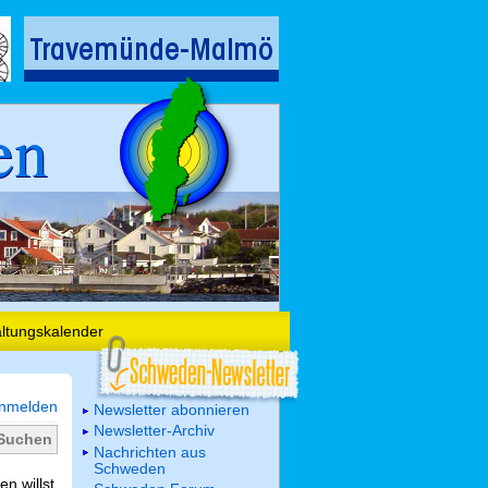
en
altungskalender
nmelden
Newsletter abonnieren
Newsletter-Archiv
Nachrichten aus
Schweden
n willst