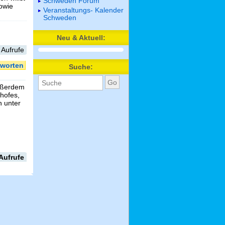
Schweden Forum
sowie
Veranstaltungs- Kalender
Schweden
Neu & Aktuell:
 Aufrufe
worten
Suche:
außerdem
shofes,
 unter
Aufrufe