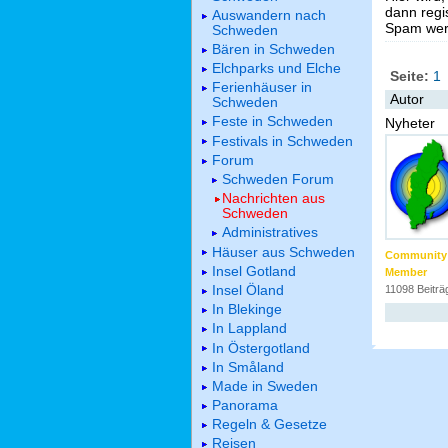
dann regis
Auswandern nach
Spam werd
Schweden
Bären in Schweden
Elchparks und Elche
Seite:
1
Ferienhäuser in
Autor
Schweden
Feste in Schweden
Nyheter
Festivals in Schweden
Forum
Schweden Forum
Nachrichten aus
Schweden
Administratives
Häuser aus Schweden
Community
Insel Gotland
Member
Insel Öland
11098 Beiträ
In Blekinge
In Lappland
In Östergotland
In Småland
Made in Sweden
Panorama
Regeln & Gesetze
Reisen