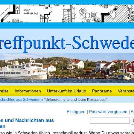
reffpunkt-Schwed
reise
Informationen
Unterkunft im Urlaub
Panorama
Veranst
chrichten aus Schweden
» "Unkoordinierte und teure Klimaarbeit"
Einloggen
|
Passwort vergessen
|
A
es und Nachrichten aus
en
, so wie in Schweden üblich, respektvoll geduzt. Wenn Du etwas schreibe