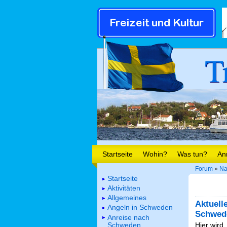
T
Startseite
Wohin?
Was tun?
An
Forum
»
Na
Startseite
Aktivitäten
Allgemeines
Aktuell
Angeln in Schweden
Schwed
Anreise nach
Schweden
Hier wird