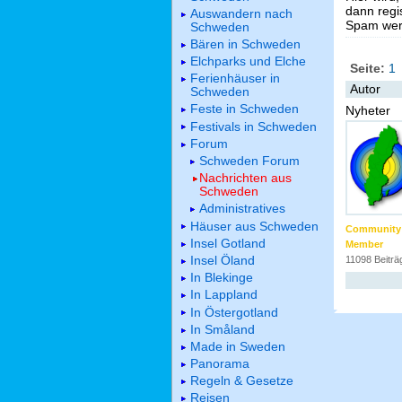
dann regis
Auswandern nach
Spam werd
Schweden
Bären in Schweden
Elchparks und Elche
Seite:
1
Ferienhäuser in
Autor
Schweden
Feste in Schweden
Nyheter
Festivals in Schweden
Forum
Schweden Forum
Nachrichten aus
Schweden
Administratives
Häuser aus Schweden
Community
Insel Gotland
Member
Insel Öland
11098 Beiträ
In Blekinge
In Lappland
In Östergotland
In Småland
Made in Sweden
Panorama
Regeln & Gesetze
Reisen