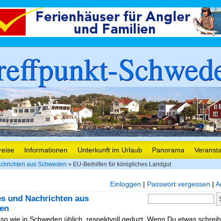
reffpunkt-Schwed
reise
Informationen
Unterkunft im Urlaub
Panorama
Veranst
chrichten aus Schweden
» EU-Beihilfen für königliches Landgut
Einloggen
|
Passwort vergessen
|
A
es und Nachrichten aus
en
, so wie in Schweden üblich, respektvoll geduzt. Wenn Du etwas schreibe