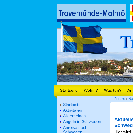
T
Startseite
Wohin?
Was tun?
An
Forum
»
Na
Startseite
Aktivitäten
Allgemeines
Aktuell
Angeln in Schweden
Schwed
Anreise nach
Schweden
Hier wird