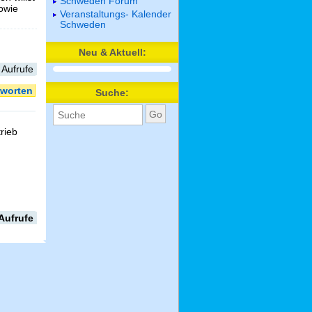
Schweden Forum
sowie
Veranstaltungs- Kalender
Schweden
Neu & Aktuell:
 Aufrufe
worten
Suche:
rieb
Aufrufe