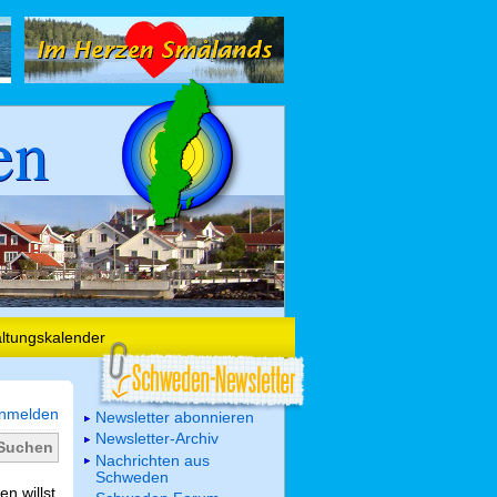
en
altungskalender
nmelden
Newsletter abonnieren
Newsletter-Archiv
Nachrichten aus
Schweden
n willst