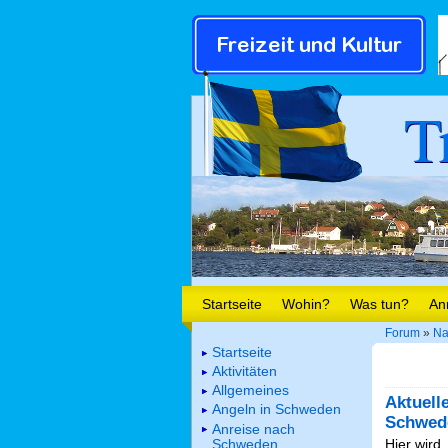
T
Startseite
Wohin?
Was tun?
An
Forum
»
Na
Startseite
Aktivitäten
Allgemeines
Aktuell
Angeln in Schweden
Schwed
Anreise nach
Schweden
Hier wird