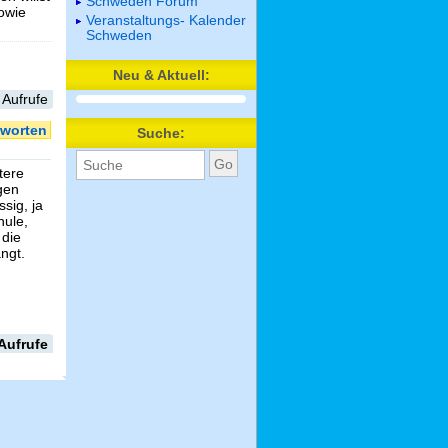
Schweden Forum
sowie
Veranstaltungs- Kalender
Schweden
Neu & Aktuell:
 Aufrufe
worten
Suche:
tere
gen
sig, ja
hule,
 die
ngt.
Aufrufe