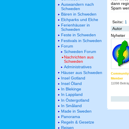
dann regis
Auswandern nach
Spam werd
Schweden
Bären in Schweden
Elchparks und Elche
Seite:
1
Ferienhäuser in
Autor
Schweden
Feste in Schweden
Nyheter
Festivals in Schweden
Forum
Schweden Forum
Nachrichten aus
Schweden
Administratives
Häuser aus Schweden
Community
Insel Gotland
Member
Insel Öland
11098 Beiträ
In Blekinge
In Lappland
In Östergotland
In Småland
Made in Sweden
Panorama
Regeln & Gesetze
Reisen