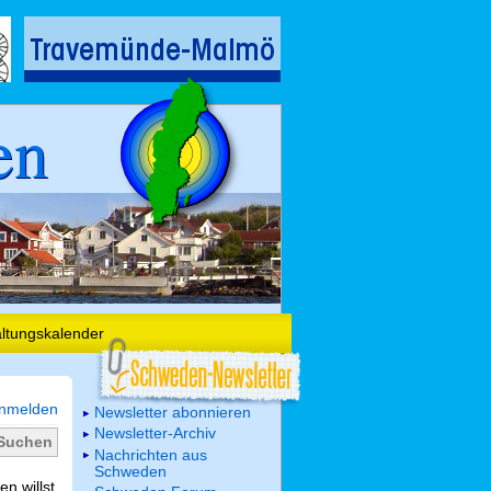
en
altungskalender
nmelden
Newsletter abonnieren
Newsletter-Archiv
Nachrichten aus
Schweden
n willst