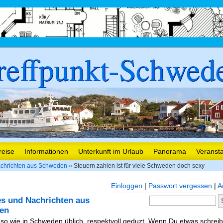
reffpunkt-Schwed
reise
Informationen
Unterkunft im Urlaub
Panorama
Veranst
chrichten aus Schweden
» Steuern zahlen ist für viele Schweden doch sexy
Einloggen
|
Passwort vergessen
|
A
es und Nachrichten aus
en
, so wie in Schweden üblich, respektvoll geduzt. Wenn Du etwas schreibe