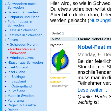
Hier wird, so wie in Schwed
Auswandern nach
Schweden
Du etwas schreiben willst da
Bären in Schweden
Aber bitte denke dran, bel
Elchparks und Elche
werden gelöscht (
Nutzungs
Ferienhäuser in
Schweden
Feste in Schweden
Seite:
1
Festivals in Schweden
Autor
Thema:
Nobel-Fest 
Forum
Schweden Forum
Nyheter
Nobel-Fest m
Nachrichten aus
Schweden
Monday, 9. De
Administratives
Bei der feierli
Häuser aus Schweden
Stockholmer S
Insel Gotland
anschließenden
Insel Öland
In Blekinge
muss man in di
Community
In Lappland
Teilnehmer ver
Member
In Östergotland
11098 Beiträge
Lese weiter ...
In Småland
Made in Sweden
Quelle: Radio 
Panorama
wichtig ist
Regeln & Gesetze
Reisen