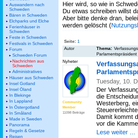
Hier wird, so wie in Schwed
Auswandern nach
Schweden
Du etwas schreiben willst da
Bären in Schweden
Aber bitte denke dran, bel
Elchparks und Elche
werden gelöscht (
Nutzungs
Ferienhäuser in
Schweden
Feste in Schweden
Seite:
1
Festivals in Schweden
Autor
Thema:
Verfassungs
Forum
Parlamentspräsident
Schweden Forum
Nachrichten aus
Nyheter
Verfassungs
Schweden
Parlamentsp
Administratives
Häuser aus Schweden
Tuesday, 10. 
Insel Gotland
Der Verfassun
Insel Öland
In Blekinge
die Entscheidu
In Lappland
Westerberg, e
Community
In Östergotland
Member
Steuererleicht
In Småland
11098 Beiträge
Damit kommt di
Made in Sweden
vor die Kamme
Panorama
Regeln & Gesetze
Lese weiter ...
Reisen