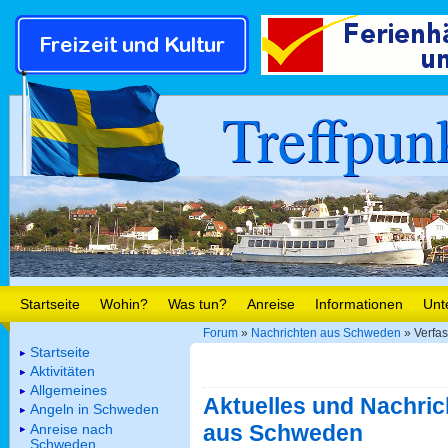
Treffpun
Startseite
Wohin?
Was tun?
Anreise
Informationen
Unt
Forum
»
Nachrichten aus Schweden
» Verfa
Startseite
Aktivitäten
Allgemeines
Aktuelles und Nachric
Angeln in Schweden
aus Schweden
Anreise nach
Schweden