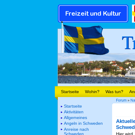
T
Startseite
Wohin?
Was tun?
An
Forum
»
Na
Startseite
Aktivitäten
Allgemeines
Aktuell
Angeln in Schweden
Schwed
Anreise nach
Schweden
Hier wird