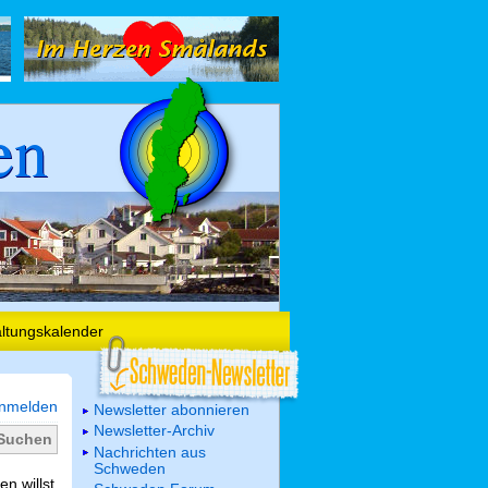
en
altungskalender
nmelden
Newsletter abonnieren
Newsletter-Archiv
Nachrichten aus
Schweden
n willst