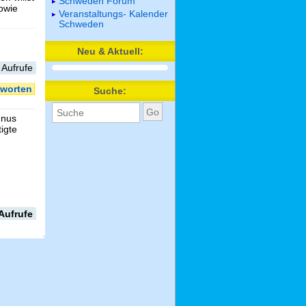
Schweden Forum
sowie
Veranstaltungs- Kalender
Schweden
Neu & Aktuell:
 Aufrufe
worten
Suche:
gnus
igte
Aufrufe