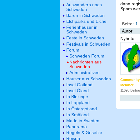
dann regis
Auswandern nach
Spam werd
Schweden
Bären in Schweden
Elchparks und Elche
Seite:
1
Ferienhäuser in
Autor
Schweden
Feste in Schweden
Nyheter
Festivals in Schweden
Forum
Schweden Forum
Nachrichten aus
Schweden
Administratives
Häuser aus Schweden
Community
Insel Gotland
Member
Insel Öland
11098 Beiträ
In Blekinge
In Lappland
In Östergotland
In Småland
Made in Sweden
Panorama
Regeln & Gesetze
Reisen