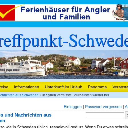
reffpunkt-Schwed
reise
Informationen
Unterkunft im Urlaub
Panorama
Veranst
chrichten aus Schweden
» In Syrien vermisste Journalisten wieder frei
Einloggen
|
Passwort vergessen
|
A
es und Nachrichten aus
en
, so wie in Schweden üblich, respektvoll geduzt. Wenn Du etwas schreibe