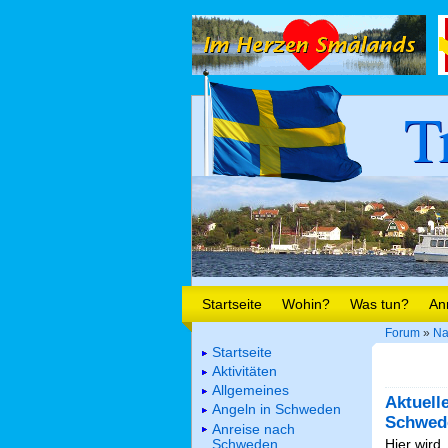
T
Startseite
Wohin?
Was tun?
An
Forum
»
Na
Startseite
Aktivitäten
Allgemeines
Aktuell
Angeln in Schweden
Schwed
Anreise nach
Schweden
Hier wird