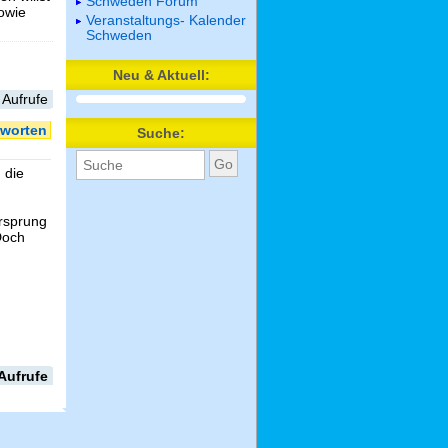
Schweden Forum
sowie
Veranstaltungs- Kalender
Schweden
Neu & Aktuell:
 Aufrufe
worten
Suche:
 die
orsprung
Doch
Aufrufe