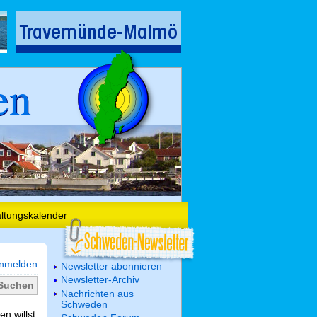
en
altungskalender
nmelden
Newsletter abonnieren
Newsletter-Archiv
Nachrichten aus
Schweden
n willst