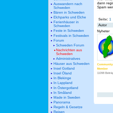
dann regis
Auswandern nach
Spam werd
Schweden
Bären in Schweden
Elchparks und Elche
Seite:
1
Ferienhäuser in
Autor
Schweden
Feste in Schweden
Nyheter
Festivals in Schweden
Forum
Schweden Forum
Nachrichten aus
Schweden
Administratives
Häuser aus Schweden
Community
Insel Gotland
Member
Insel Öland
11098 Beiträ
In Blekinge
In Lappland
In Östergotland
In Småland
Made in Sweden
Panorama
Regeln & Gesetze
Reisen