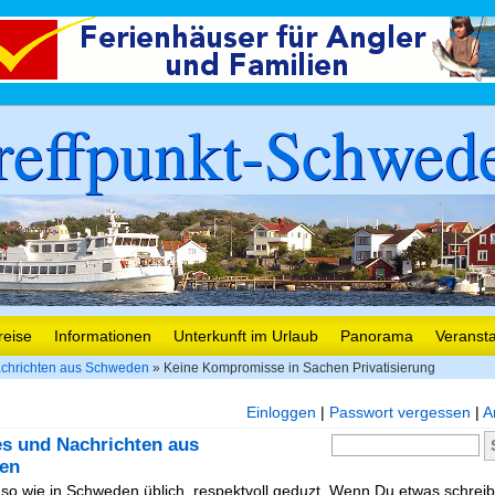
reffpunkt-Schwed
reise
Informationen
Unterkunft im Urlaub
Panorama
Veranst
chrichten aus Schweden
» Keine Kompromisse in Sachen Privatisierung
Einloggen
|
Passwort vergessen
|
A
es und Nachrichten aus
en
, so wie in Schweden üblich, respektvoll geduzt. Wenn Du etwas schreibe