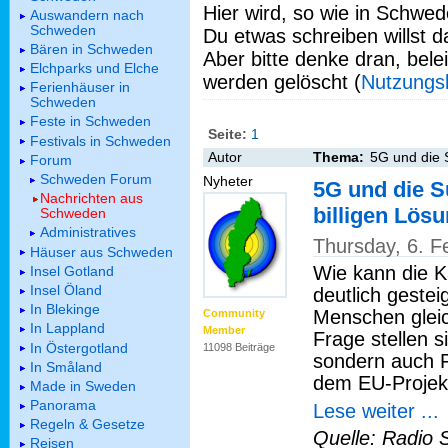
Hier wird, so wie in Schwed
Auswandern nach
Schweden
Du etwas schreiben willst da
Bären in Schweden
Aber bitte denke dran, bel
Elchparks und Elche
werden gelöscht (
Nutzungs
Ferienhäuser in
Schweden
Feste in Schweden
Seite:
1
Festivals in Schweden
Autor
Thema:
5G und die 
Forum
Schweden Forum
Nyheter
5G und die S
Nachrichten aus
billigen Lös
Schweden
Administratives
Thursday, 6. F
Häuser aus Schweden
Wie kann die K
Insel Gotland
Insel Öland
deutlich gestei
In Blekinge
Menschen gleic
Community
In Lappland
Member
Frage stellen s
In Östergotland
11098 Beiträge
sondern auch F
In Småland
dem EU-Projekt
Made in Sweden
Panorama
Lese weiter ...
Regeln & Gesetze
Quelle: Radio 
Reisen