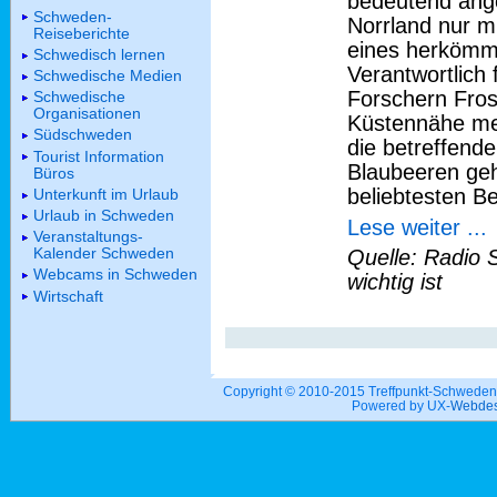
bedeutend ange
Schweden-
Norrland nur m
Reiseberichte
eines herkömm
Schwedisch lernen
Verantwortlich 
Schwedische Medien
Forschern Fros
Schwedische
Organisationen
Küstennähe mei
Südschweden
die betreffend
Tourist Information
Blaubeeren gehö
Büros
beliebtesten B
Unterkunft im Urlaub
Urlaub in Schweden
Lese weiter ...
Veranstaltungs-
Kalender Schweden
Quelle: Radio 
Webcams in Schweden
wichtig ist
Wirtschaft
Copyright © 2010-2015 Treffpunkt-Schwed
Powered by UX-
Webdes