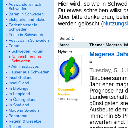
Hier wird, so wie in Schwed
Auswandern nach
Schweden
Du etwas schreiben willst da
Bären in Schweden
Aber bitte denke dran, bel
Elchparks und Elche
werden gelöscht (
Nutzungs
Ferienhäuser in
Schweden
Feste in Schweden
Seite:
1
Festivals in Schweden
Autor
Thema:
Mageres Jah
Forum
Schweden Forum
Nyheter
Mageres Jah
Nachrichten aus
Schweden
Administratives
Tuesday, 5. Ju
Häuser aus Schweden
Blaubeersamml
Insel Gotland
Insel Öland
Jahr eher mage
In Blekinge
Prognose hat 
Community
In Lappland
Member
Landwirtschaft
In Östergotland
11098 Beiträge
günstigsten st
In Småland
Ausbeute demn
Made in Sweden
immerhin 85 Pr
Panorama
erwarten sind. 
Regeln & Gesetze
Reisen