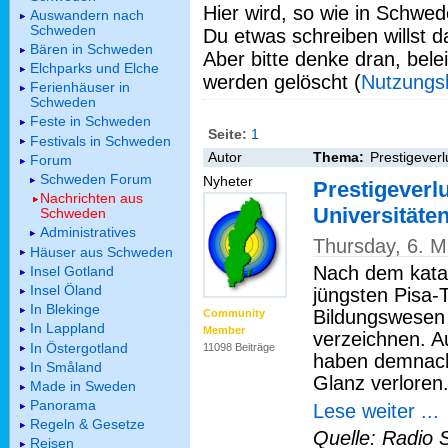
Hier wird, so wie in Schwed
Auswandern nach
Schweden
Du etwas schreiben willst da
Bären in Schweden
Aber bitte denke dran, bel
Elchparks und Elche
werden gelöscht (
Nutzungs
Ferienhäuser in
Schweden
Feste in Schweden
Seite:
1
Festivals in Schweden
Autor
Thema:
Prestigeverl
Forum
Schweden Forum
Nyheter
Prestigeverl
Nachrichten aus
Universitäte
Schweden
Administratives
Thursday, 6. 
Häuser aus Schweden
Nach dem kata
Insel Gotland
Insel Öland
jüngsten Pisa
In Blekinge
Bildungswesen 
Community
In Lappland
Member
verzeichnen. A
In Östergotland
11098 Beiträge
haben demnach 
In Småland
Glanz verloren
Made in Sweden
Panorama
Lese weiter ...
Regeln & Gesetze
Quelle: Radio 
Reisen