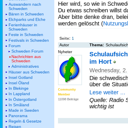
Hier wird, so wie in Schwed
Auswandern nach
Schweden
Du etwas schreiben willst da
Bären in Schweden
Aber bitte denke dran, bel
Elchparks und Elche
werden gelöscht (
Nutzungs
Ferienhäuser in
Schweden
Feste in Schweden
Seite:
1
Festivals in Schweden
Autor
Thema:
Schulaufsic
Forum
Schweden Forum
Nyheter
Schulaufsich
Nachrichten aus
im Hort
Schweden
Administratives
Wednesday, 2. 
Häuser aus Schweden
Die schwedisch
Insel Gotland
Insel Öland
über die Situat
In Blekinge
Community
Lese weiter ...
In Lappland
Member
Quelle: Radio 
In Östergotland
11098 Beiträge
In Småland
wichtig ist
Made in Sweden
Panorama
Regeln & Gesetze
Reisen