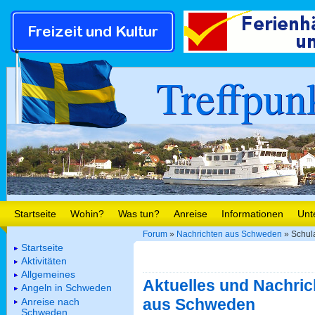
Treffpun
Startseite
Wohin?
Was tun?
Anreise
Informationen
Unt
Forum
»
Nachrichten aus Schweden
» Schula
Startseite
Aktivitäten
Allgemeines
Aktuelles und Nachric
Angeln in Schweden
aus Schweden
Anreise nach
Schweden