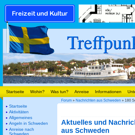
Treffpun
Startseite
Wohin?
Was tun?
Anreise
Informationen
Unt
Forum
»
Nachrichten aus Schweden
» 180 S
Startseite
Aktivitäten
Allgemeines
Aktuelles und Nachric
Angeln in Schweden
aus Schweden
Anreise nach
Schweden