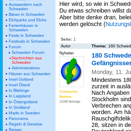
Hier wird, so wie in Schwed
Auswandern nach
Schweden
Du etwas schreiben willst da
Bären in Schweden
Aber bitte denke dran, bel
Elchparks und Elche
werden gelöscht (
Nutzungs
Ferienhäuser in
Schweden
Feste in Schweden
Seite:
1
Festivals in Schweden
Autor
Thema:
180 Schwede
Forum
Schweden Forum
Nyheter
180 Schwede
Nachrichten aus
Gefängniss
Schweden
Administratives
Monday, 11. Ju
Häuser aus Schweden
Mindestens 180
Insel Gotland
Insel Öland
zurzeit in ausl
In Blekinge
Nach Angaben 
Community
In Lappland
Member
Stockholm sind
In Östergotland
11098 Beiträge
Verbrechen ange
In Småland
worden. Am häu
Made in Sweden
Rauschgiftdeli
Panorama
28, sitzen in d
Regeln & Gesetze
Reisen