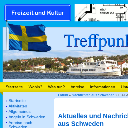
Treffpun
Startseite
Wohin?
Was tun?
Anreise
Informationen
Unt
Forum
»
Nachrichten aus Schweden
» EU-Ge
Startseite
Aktivitäten
Allgemeines
Aktuelles und Nachric
Angeln in Schweden
aus Schweden
Anreise nach
Schweden