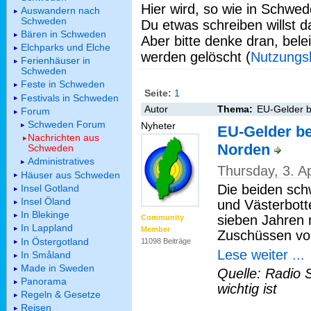
Hier wird, so wie in Schwed
Auswandern nach
Schweden
Du etwas schreiben willst da
Bären in Schweden
Aber bitte denke dran, bel
Elchparks und Elche
werden gelöscht (
Nutzungs
Ferienhäuser in
Schweden
Feste in Schweden
Seite:
1
Festivals in Schweden
Autor
Thema:
EU-Gelder 
Forum
Schweden Forum
Nyheter
EU-Gelder b
Nachrichten aus
Norden
Schweden
Administratives
Thursday, 3. A
Häuser aus Schweden
Die beiden sch
Insel Gotland
Insel Öland
und Västerbot
In Blekinge
sieben Jahren 
Community
In Lappland
Member
Zuschüssen von
In Östergotland
11098 Beiträge
Lese weiter ...
In Småland
Made in Sweden
Quelle: Radio 
Panorama
wichtig ist
Regeln & Gesetze
Reisen