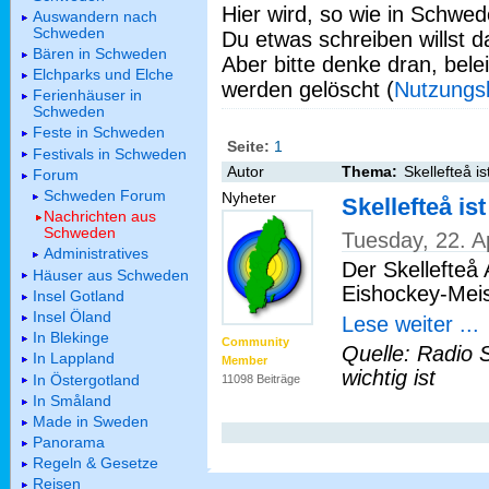
Hier wird, so wie in Schwed
Auswandern nach
Schweden
Du etwas schreiben willst da
Bären in Schweden
Aber bitte denke dran, bel
Elchparks und Elche
werden gelöscht (
Nutzungs
Ferienhäuser in
Schweden
Feste in Schweden
Seite:
1
Festivals in Schweden
Autor
Thema:
Skellefteå i
Forum
Schweden Forum
Nyheter
Skellefteå i
Nachrichten aus
Schweden
Tuesday, 22. A
Administratives
Der Skellefteå
Häuser aus Schweden
Eishockey-Meis
Insel Gotland
Insel Öland
Lese weiter ...
In Blekinge
Community
Quelle: Radio 
In Lappland
Member
wichtig ist
In Östergotland
11098 Beiträge
In Småland
Made in Sweden
Panorama
Regeln & Gesetze
Reisen