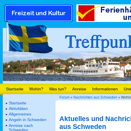
Treffpun
Startseite
Wohin?
Was tun?
Anreise
Informationen
Unt
Forum
»
Nachrichten aus Schweden
» Wohin 
Startseite
Aktivitäten
Allgemeines
Aktuelles und Nachric
Angeln in Schweden
aus Schweden
Anreise nach
Schweden