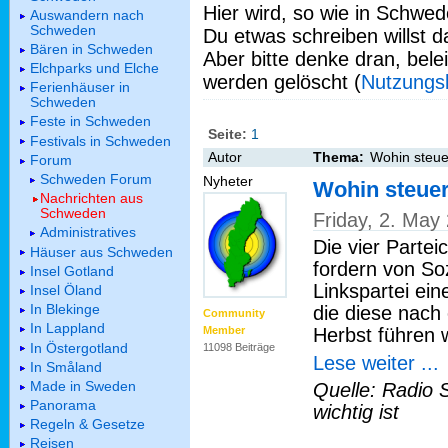
Hier wird, so wie in Schwed
Auswandern nach
Schweden
Du etwas schreiben willst da
Bären in Schweden
Aber bitte denke dran, bel
Elchparks und Elche
werden gelöscht (
Nutzungs
Ferienhäuser in
Schweden
Feste in Schweden
Seite:
1
Festivals in Schweden
Autor
Thema:
Wohin steue
Forum
Schweden Forum
Nyheter
Wohin steuer
Nachrichten aus
Schweden
Friday, 2. May
Administratives
Die vier Partei
Häuser aus Schweden
fordern von So
Insel Gotland
Linkspartei ein
Insel Öland
In Blekinge
die diese nach
Community
In Lappland
Herbst führen w
Member
In Östergotland
11098 Beiträge
Lese weiter ...
In Småland
Made in Sweden
Quelle: Radio 
Panorama
wichtig ist
Regeln & Gesetze
Reisen