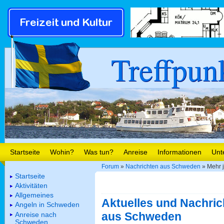
Treffpun
Startseite
Wohin?
Was tun?
Anreise
Informationen
Unt
Forum
»
Nachrichten aus Schweden
» Mehr j
Startseite
Aktivitäten
Allgemeines
Aktuelles und Nachric
Angeln in Schweden
aus Schweden
Anreise nach
Schweden