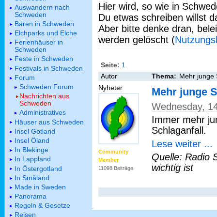
Hier wird, so wie in Schwed
Auswandern nach
Schweden
Du etwas schreiben willst da
Bären in Schweden
Aber bitte denke dran, bel
Elchparks und Elche
werden gelöscht (
Nutzungs
Ferienhäuser in
Schweden
Feste in Schweden
Seite:
1
Festivals in Schweden
Autor
Thema:
Mehr junge 
Forum
Schweden Forum
Nyheter
Mehr junge S
Nachrichten aus
Schweden
Wednesday, 14
Administratives
Immer mehr ju
Häuser aus Schweden
Schlaganfall.
Insel Gotland
Insel Öland
Lese weiter ...
In Blekinge
Community
Quelle: Radio 
In Lappland
Member
wichtig ist
In Östergotland
11098 Beiträge
In Småland
Made in Sweden
Panorama
Regeln & Gesetze
Reisen