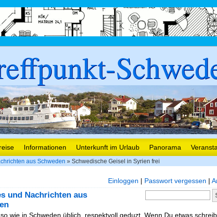
reffpunkt-Schwed
reise
Informationen
Unterkunft im Urlaub
Panorama
Veranst
chrichten aus Schweden
» Schwedische Geisel in Syrien frei
Einloggen
|
Passwort vergessen
|
A
es und Nachrichten aus
en
, so wie in Schweden üblich, respektvoll geduzt. Wenn Du etwas schreibe