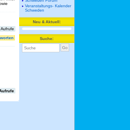
Schweden Forum
sowie
Veranstaltungs- Kalender
Schweden
Neu & Aktuell:
 Aufrufe
worten
Suche:
Aufrufe