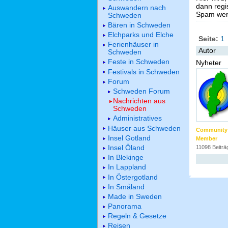
dann regis
Auswandern nach
Spam werd
Schweden
Bären in Schweden
Elchparks und Elche
Seite:
1
Ferienhäuser in
Autor
Schweden
Feste in Schweden
Nyheter
Festivals in Schweden
Forum
Schweden Forum
Nachrichten aus
Schweden
Administratives
Häuser aus Schweden
Community
Insel Gotland
Member
Insel Öland
11098 Beiträ
In Blekinge
In Lappland
In Östergotland
In Småland
Made in Sweden
Panorama
Regeln & Gesetze
Reisen