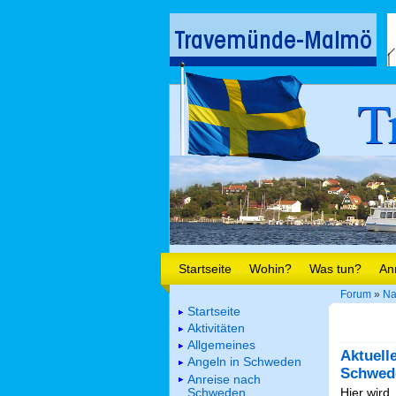
T
Startseite
Wohin?
Was tun?
An
Forum
»
Na
Startseite
Aktivitäten
Allgemeines
Aktuell
Angeln in Schweden
Schwed
Anreise nach
Schweden
Hier wird