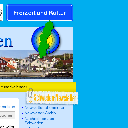
en
altungskalender
nmelden
Newsletter abonnieren
Newsletter-Archiv
Nachrichten aus
Schweden
n willst