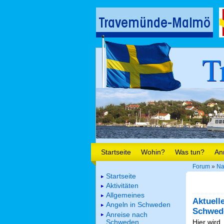
T
Startseite
Wohin?
Was tun?
An
Forum
»
Na
Startseite
Aktivitäten
Allgemeines
Aktuell
Angeln in Schweden
Schwed
Anreise nach
Schweden
Hier wird