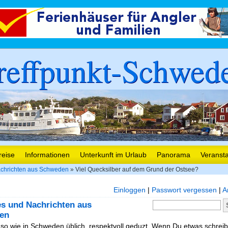
reffpunkt-Schwed
reise
Informationen
Unterkunft im Urlaub
Panorama
Veranst
chrichten aus Schweden
» Viel Quecksilber auf dem Grund der Ostsee?
Einloggen
|
Passwort vergessen
|
A
es und Nachrichten aus
en
, so wie in Schweden üblich, respektvoll geduzt. Wenn Du etwas schreibe