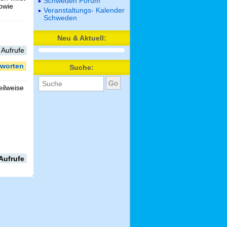
Schweden Forum
sowie
Veranstaltungs- Kalender
Schweden
Neu & Aktuell:
 Aufrufe
worten
Suche:
ilweise
Aufrufe