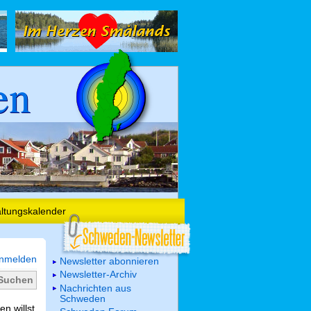
en
altungskalender
nmelden
Newsletter abonnieren
Newsletter-Archiv
Nachrichten aus
Schweden
n willst