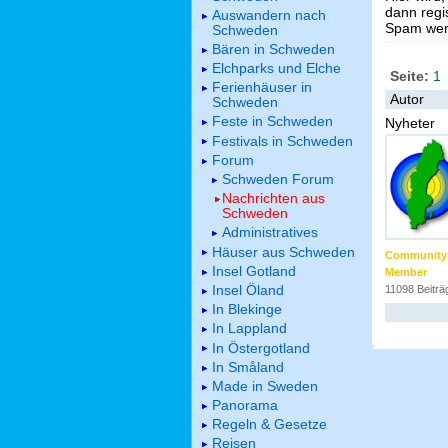
dann regis
Auswandern nach
Spam werd
Schweden
Bären in Schweden
Elchparks und Elche
Seite:
1
Ferienhäuser in
Autor
Schweden
Feste in Schweden
Nyheter
Festivals in Schweden
Forum
Schweden Forum
Nachrichten aus
Schweden
Administratives
Häuser aus Schweden
Community
Insel Gotland
Member
Insel Öland
11098 Beiträ
In Blekinge
In Lappland
In Östergotland
In Småland
Made in Sweden
Panorama
Regeln & Gesetze
Reisen