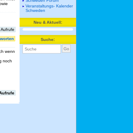
Schweden Forum
sowie
Veranstaltungs- Kalender
Schweden
Neu & Aktuell:
 Aufrufe
worten
Suche:
uch wenn
g noch
Aufrufe