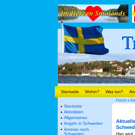
T
Startseite
Wohin?
Was tun?
An
Forum
»
Na
Startseite
Aktivitäten
Allgemeines
Aktuell
Angeln in Schweden
Schwed
Anreise nach
Schweden
Hier wird