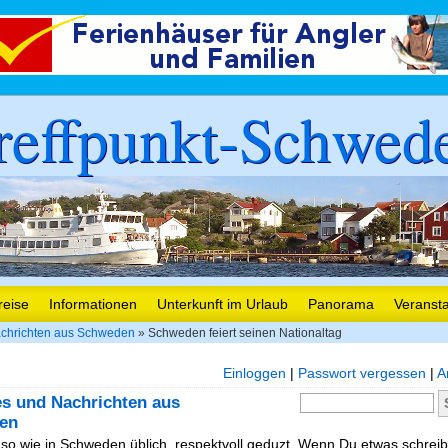
reffpunkt-Schwed
reise
Informationen
Unterkunft im Urlaub
Panorama
Veranst
chrichten aus Schweden
» Schweden feiert seinen Nationaltag
Einloggen
|
Passwort vergessen
|
A
es und Nachrichten aus
en
, so wie in Schweden üblich, respektvoll geduzt. Wenn Du etwas schreibe