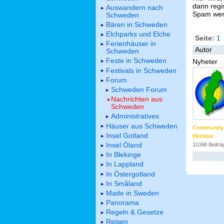
dann regis
Auswandern nach
Spam werd
Schweden
Bären in Schweden
Elchparks und Elche
Seite:
1
Ferienhäuser in
Autor
Schweden
Feste in Schweden
Nyheter
Festivals in Schweden
Forum
Schweden Forum
Nachrichten aus
Schweden
Administratives
Häuser aus Schweden
Community
Insel Gotland
Member
Insel Öland
11098 Beiträ
In Blekinge
In Lappland
In Östergotland
In Småland
Made in Sweden
Panorama
Regeln & Gesetze
Reisen