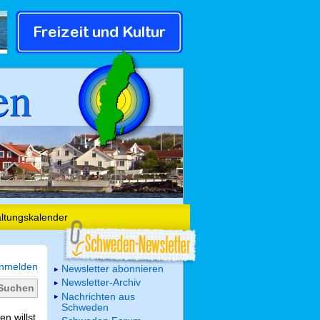
en
altungskalender
nmelden
Newsletter abonnieren
Newsletter-Archiv
Nachrichten aus
Schweden
n willst