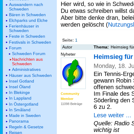
Hier wird, so wie in Schwed
Auswandern nach
Schweden
Du etwas schreiben willst da
Bären in Schweden
Aber bitte denke dran, bel
Elchparks und Elche
werden gelöscht (
Nutzungs
Ferienhäuser in
Schweden
Feste in Schweden
Seite:
1
Festivals in Schweden
Autor
Thema:
Heimsieg fü
Forum
Schweden Forum
Nyheter
Heimsieg für
Nachrichten aus
Schweden
Monday, 18. J
Administratives
Ein Tennis-Er
Häuser aus Schweden
gewann Robin 
Insel Gotland
offenen schwed
Insel Öland
In Blekinge
Im Finale des 
Community
In Lappland
Söderling den 
Member
In Östergotland
11098 Beiträge
6 zu 2.
In Småland
Lese weiter ...
Made in Sweden
Panorama
Quelle: Radio 
Regeln & Gesetze
wichtig ist
Reisen