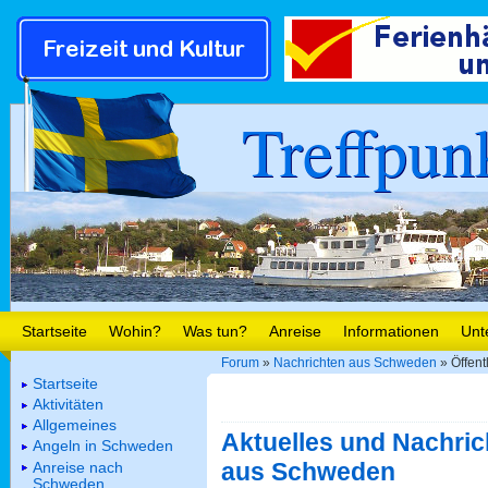
Treffpun
Startseite
Wohin?
Was tun?
Anreise
Informationen
Unt
Forum
»
Nachrichten aus Schweden
» Öffent
Startseite
Aktivitäten
Allgemeines
Aktuelles und Nachric
Angeln in Schweden
aus Schweden
Anreise nach
Schweden