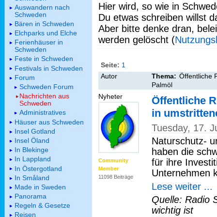
Hier wird, so wie in Schwed
Auswandern nach
Schweden
Du etwas schreiben willst da
Bären in Schweden
Aber bitte denke dran, bel
Elchparks und Elche
werden gelöscht (
Nutzungs
Ferienhäuser in
Schweden
Feste in Schweden
Seite:
1
Festivals in Schweden
Autor
Thema:
Öffentliche 
Forum
Palmöl
Schweden Forum
Nachrichten aus
Nyheter
Öffentliche 
Schweden
in umstritte
Administratives
Häuser aus Schweden
Tuesday, 17. 
Insel Gotland
Naturschutz- 
Insel Öland
In Blekinge
haben die sch
In Lappland
für ihre Invest
Community
In Östergotland
Member
Unternehmen kri
In Småland
11098 Beiträge
Lese weiter ...
Made in Sweden
Panorama
Quelle: Radio 
Regeln & Gesetze
wichtig ist
Reisen