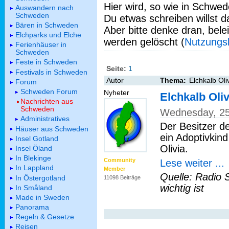
Hier wird, so wie in Schwed
Auswandern nach
Schweden
Du etwas schreiben willst da
Bären in Schweden
Aber bitte denke dran, bel
Elchparks und Elche
werden gelöscht (
Nutzungs
Ferienhäuser in
Schweden
Feste in Schweden
Seite:
1
Festivals in Schweden
Autor
Thema:
Elchkalb Oli
Forum
Schweden Forum
Nyheter
Elchkalb Oliv
Nachrichten aus
Schweden
Wednesday, 25
Administratives
Der Besitzer d
Häuser aus Schweden
ein Adoptivkin
Insel Gotland
Olivia.
Insel Öland
In Blekinge
Community
Lese weiter ...
In Lappland
Member
Quelle: Radio 
In Östergotland
11098 Beiträge
wichtig ist
In Småland
Made in Sweden
Panorama
Regeln & Gesetze
Reisen