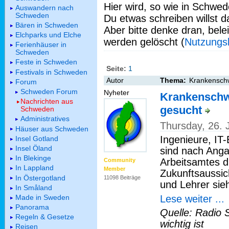
Hier wird, so wie in Schwed
Auswandern nach
Schweden
Du etwas schreiben willst da
Bären in Schweden
Aber bitte denke dran, bel
Elchparks und Elche
werden gelöscht (
Nutzungs
Ferienhäuser in
Schweden
Feste in Schweden
Seite:
1
Festivals in Schweden
Autor
Thema:
Krankenschw
Forum
Schweden Forum
Nyheter
Krankenschwe
Nachrichten aus
gesucht
Schweden
Administratives
Thursday, 26.
Häuser aus Schweden
Ingenieure, IT
Insel Gotland
Insel Öland
sind nach Ang
In Blekinge
Arbeitsamtes d
Community
In Lappland
Member
Zukunftsaussic
In Östergotland
11098 Beiträge
und Lehrer sieh
In Småland
Lese weiter ...
Made in Sweden
Panorama
Quelle: Radio 
Regeln & Gesetze
wichtig ist
Reisen