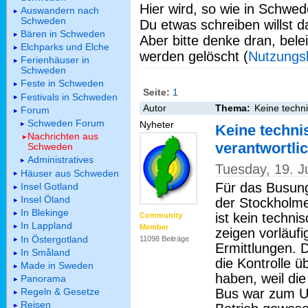
Hier wird, so wie in Schwed
Auswandern nach
Schweden
Du etwas schreiben willst da
Bären in Schweden
Aber bitte denke dran, bel
Elchparks und Elche
werden gelöscht (
Nutzungs
Ferienhäuser in
Schweden
Feste in Schweden
Seite:
1
Festivals in Schweden
Autor
Thema:
Keine techni
Forum
Schweden Forum
Nyheter
Keine techni
Nachrichten aus
verantwortli
Schweden
Administratives
Tuesday, 19. J
Häuser aus Schweden
Für das Busun
Insel Gotland
Insel Öland
der Stockholm
In Blekinge
ist kein techni
Community
In Lappland
Member
zeigen vorläufi
In Östergotland
11098 Beiträge
Ermittlungen. 
In Småland
die Kontrolle 
Made in Sweden
haben, weil die
Panorama
Bus war zum Un
Regeln & Gesetze
Reisen