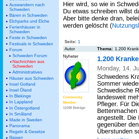
Hier wird, so wie in Schwed
Auswandern nach
Schweden
Du etwas schreiben willst da
Bären in Schweden
Aber bitte denke dran, bel
Elchparks und Elche
werden gelöscht (
Nutzungs
Ferienhäuser in
Schweden
Feste in Schweden
Seite:
1
Festivals in Schweden
Autor
Thema:
1.200 Krank
Forum
Schweden Forum
Nyheter
1.200 Krank
Nachrichten aus
Schweden
Monday, 14. J
Administratives
Schwedens Kra
Häuser aus Schweden
Sommer wieder 
Insel Gotland
Schwedische Ru
Insel Öland
In Blekinge
landesweit meh
Community
In Lappland
Pfleger. Für D
Member
In Östergotland
11098 Beiträge
Bettenmachen w
In Småland
angestellt. Di
Made in Sweden
gegenüber den 
Panorama
Überstunden s
Regeln & Gesetze
Reisen