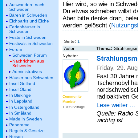
Hier wird, so wie in Schwed
Auswandern nach
Schweden
Du etwas schreiben willst da
Bären in Schweden
Aber bitte denke dran, bel
Elchparks und Elche
werden gelöscht (
Nutzungs
Ferienhäuser in
Schweden
Feste in Schweden
Seite:
1
Festivals in Schweden
Autor
Thema:
Strahlungsm
Forum
Schweden Forum
Nyheter
Strahlungsme
Nachrichten aus
Schweden
Friday, 29. Au
Administratives
Fast 30 Jahre
Häuser aus Schweden
Tschernobyl ha
Insel Gotland
nordschwedisch
Insel Öland
In Blekinge
radioaktiven Ge
Community
In Lappland
Member
Lese weiter ...
In Östergotland
11098 Beiträge
Quelle: Radio 
In Småland
Made in Sweden
wichtig ist
Panorama
Regeln & Gesetze
Reisen