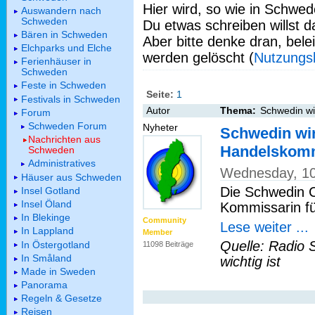
Hier wird, so wie in Schwed
Auswandern nach
Schweden
Du etwas schreiben willst da
Bären in Schweden
Aber bitte denke dran, bel
Elchparks und Elche
werden gelöscht (
Nutzungs
Ferienhäuser in
Schweden
Feste in Schweden
Seite:
1
Festivals in Schweden
Autor
Thema:
Schwedin w
Forum
Schweden Forum
Nyheter
Schwedin wi
Nachrichten aus
Handelskom
Schweden
Administratives
Wednesday, 10
Häuser aus Schweden
Die Schwedin C
Insel Gotland
Insel Öland
Kommissarin fü
In Blekinge
Community
Lese weiter ...
In Lappland
Member
Quelle: Radio 
In Östergotland
11098 Beiträge
In Småland
wichtig ist
Made in Sweden
Panorama
Regeln & Gesetze
Reisen