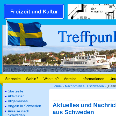
Treffpun
Startseite
Wohin?
Was tun?
Anreise
Informationen
Unt
Forum
»
Nachrichten aus Schweden
» „Demo
Startseite
Aktivitäten
Allgemeines
Aktuelles und Nachric
Angeln in Schweden
aus Schweden
Anreise nach
Schweden