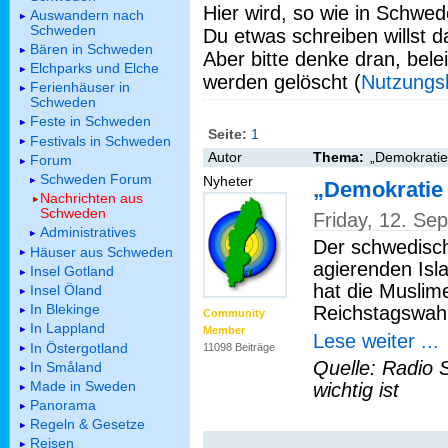
Hier wird, so wie in Schwed
Auswandern nach
Schweden
Du etwas schreiben willst da
Bären in Schweden
Aber bitte denke dran, bel
Elchparks und Elche
werden gelöscht (
Nutzungs
Ferienhäuser in
Schweden
Feste in Schweden
Seite:
1
Festivals in Schweden
Autor
Thema:
„Demokratie
Forum
Schweden Forum
Nyheter
„Demokratie
Nachrichten aus
Schweden
Friday, 12. Se
Administratives
Der schwedisch
Häuser aus Schweden
agierenden Isla
Insel Gotland
hat die Muslim
Insel Öland
In Blekinge
Reichstagswahl
Community
In Lappland
Member
Lese weiter ...
In Östergotland
11098 Beiträge
Quelle: Radio 
In Småland
Made in Sweden
wichtig ist
Panorama
Regeln & Gesetze
Reisen