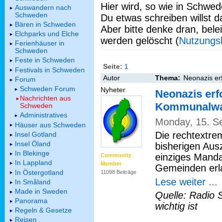
Hier wird, so wie in Schwed
Auswandern nach
Schweden
Du etwas schreiben willst da
Bären in Schweden
Aber bitte denke dran, bel
Elchparks und Elche
werden gelöscht (
Nutzungs
Ferienhäuser in
Schweden
Feste in Schweden
Seite:
1
Festivals in Schweden
Autor
Thema:
Neonazis er
Forum
Schweden Forum
Nyheter
Neonazis erfo
Nachrichten aus
Kommunalw
Schweden
Administratives
Monday, 15. S
Häuser aus Schweden
Die rechtextre
Insel Gotland
Insel Öland
bisherigen Aus
In Blekinge
einziges Manda
Community
In Lappland
Member
Gemeinden erl
In Östergotland
11098 Beiträge
Lese weiter ...
In Småland
Made in Sweden
Quelle: Radio 
Panorama
wichtig ist
Regeln & Gesetze
Reisen