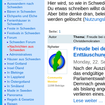
Hier wird, so wie in Schwed
Auswandern nach
Schweden
Du etwas schreiben willst da
Bären in Schweden
Aber bitte denke dran, bel
Elchparks und Elche
werden gelöscht (
Nutzungs
Ferienhäuser in
Schweden
Feste in Schweden
Seite:
1
Festivals in Schweden
Autor
Thema:
Freude bei 
Forum
Christdemokraten
Schweden Forum
Nachrichten aus
Nyheter
Freude bei d
Schweden
Enttäuschun
Administratives
Häuser aus Schweden
Monday, 22. S
Insel Gotland
Nach der Auszä
Insel Öland
In Blekinge
das endgültige
In Lappland
Parlamentswah
Community
In Östergotland
Member
Demnach gewin
In Småland
11098 Beiträge
als bislang an
Made in Sweden
verlieren eines.
Panorama
Regeln & Gesetze
Lese weiter ...
Reisen