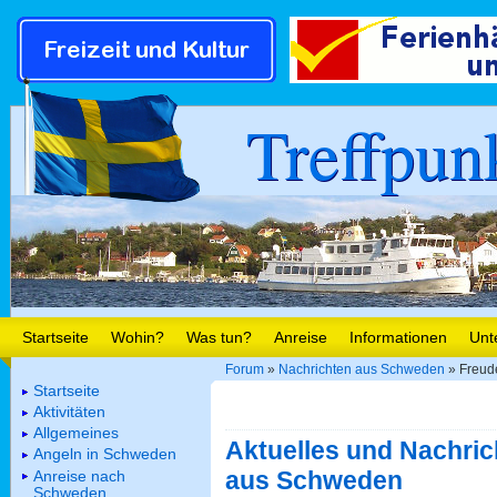
Treffpun
Startseite
Wohin?
Was tun?
Anreise
Informationen
Unt
Forum
»
Nachrichten aus Schweden
» Freud
Startseite
Aktivitäten
Allgemeines
Aktuelles und Nachric
Angeln in Schweden
aus Schweden
Anreise nach
Schweden