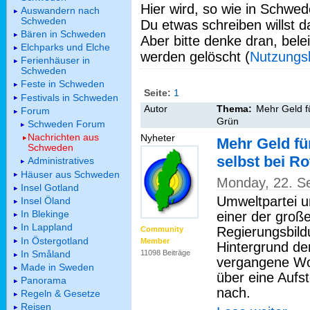
Hier wird, so wie in Schwed
Auswandern nach
Schweden
Du etwas schreiben willst da
Bären in Schweden
Aber bitte denke dran, bel
Elchparks und Elche
werden gelöscht (
Nutzungs
Ferienhäuser in
Schweden
Feste in Schweden
Seite:
1
Festivals in Schweden
Autor
Thema:
Mehr Geld fü
Forum
Grün
Schweden Forum
Nachrichten aus
Nyheter
Mehr Geld fü
Schweden
selbst bei R
Administratives
Häuser aus Schweden
Monday, 22. S
Insel Gotland
Umweltpartei u
Insel Öland
In Blekinge
einer der große
In Lappland
Regierungsbild
Community
In Östergotland
Member
Hintergrund de
In Småland
11098 Beiträge
vergangene Wo
Made in Sweden
über eine Aufs
Panorama
nach.
Regeln & Gesetze
Reisen