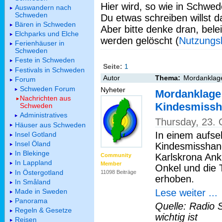
Hier wird, so wie in Schwed
Auswandern nach
Schweden
Du etwas schreiben willst da
Bären in Schweden
Aber bitte denke dran, bel
Elchparks und Elche
werden gelöscht (
Nutzungs
Ferienhäuser in
Schweden
Feste in Schweden
Seite:
1
Festivals in Schweden
Autor
Thema:
Mordanklag
Forum
Schweden Forum
Nyheter
Mordanklage
Nachrichten aus
Kindesmiss
Schweden
Administratives
Thursday, 23.
Häuser aus Schweden
In einem aufse
Insel Gotland
Insel Öland
Kindesmisshand
In Blekinge
Karlskrona An
Community
In Lappland
Member
Onkel und die 
In Östergotland
11098 Beiträge
erhoben.
In Småland
Lese weiter ...
Made in Sweden
Panorama
Quelle: Radio 
Regeln & Gesetze
wichtig ist
Reisen