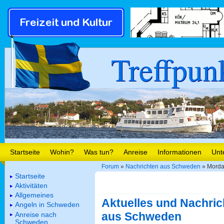
Treffpun
Startseite
Wohin?
Was tun?
Anreise
Informationen
Unt
Forum
»
Nachrichten aus Schweden
» Morda
Startseite
Aktivitäten
Allgemeines
Aktuelles und Nachric
Angeln in Schweden
aus Schweden
Anreise nach
Schweden